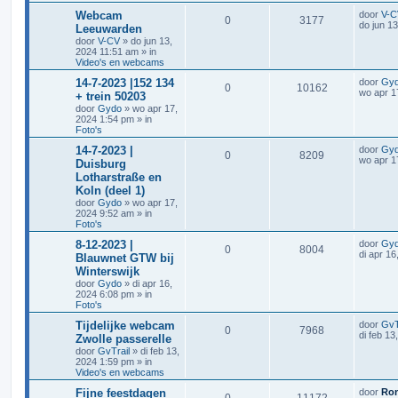
Webcam
door
V-C
0
3177
do jun 1
Leeuwarden
door
V-CV
»
do jun 13,
2024 11:51 am
» in
Video's en webcams
14-7-2023 |152 134
door
Gy
0
10162
wo apr 1
+ trein 50203
door
Gydo
»
wo apr 17,
2024 1:54 pm
» in
Foto's
14-7-2023 |
door
Gy
0
8209
wo apr 1
Duisburg
Lotharstraße en
Koln (deel 1)
door
Gydo
»
wo apr 17,
2024 9:52 am
» in
Foto's
8-12-2023 |
door
Gy
0
8004
di apr 1
Blauwnet GTW bij
Winterswijk
door
Gydo
»
di apr 16,
2024 6:08 pm
» in
Foto's
Tijdelijke webcam
door
GvT
0
7968
di feb 1
Zwolle passerelle
door
GvTrail
»
di feb 13,
2024 1:59 pm
» in
Video's en webcams
Fijne feestdagen
door
Ron