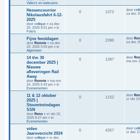
Video's en webcams
Hessencourrier
door
cell
0
1372
za dec 2
Nikolausfahrt 6-12-
2025
door
cellique
»
za dec
20, 2025 9:51 pm
» in
Foto's
Fijne feestdagen
door
Ron
0
2390
za dec 2
door
Ronnie
»
za dec
20, 2025 5:03 pm
» in
Algemeen
14 t/m 30
door
Ron
0
1397
ma nov 2
december 2025 |
Nieuwe
afleveringen Rail
Away
door
Ronnie
»
ma nov
24, 2025 5:43 pm
» in
Evenementen
11 & 12 oktober
door
Re
0
1152
vr okt 1
2025 |
Stoomtreindagen
SSN
door
Rens
»
vr okt 10,
2025 8:27 am
» in
Evenementen
video
door
cell
0
4357
vr dec 2
Jaaroverzicht 2024
door
cellique
»
vr dec