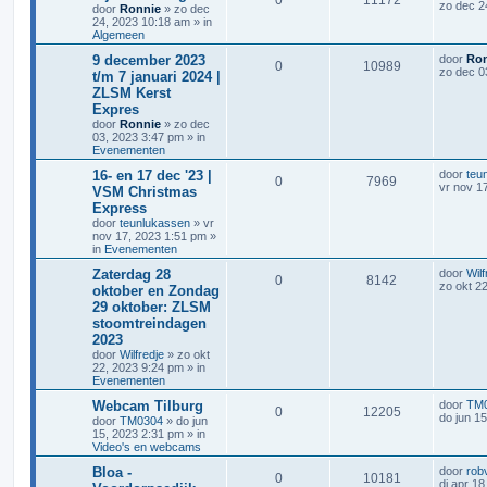
0
11172
zo dec 2
door
Ronnie
»
zo dec
24, 2023 10:18 am
» in
Algemeen
9 december 2023
door
Ron
0
10989
zo dec 0
t/m 7 januari 2024 |
ZLSM Kerst
Expres
door
Ronnie
»
zo dec
03, 2023 3:47 pm
» in
Evenementen
16- en 17 dec '23 |
door
teu
0
7969
vr nov 1
VSM Christmas
Express
door
teunlukassen
»
vr
nov 17, 2023 1:51 pm
»
in
Evenementen
Zaterdag 28
door
Wilf
0
8142
zo okt 2
oktober en Zondag
29 oktober: ZLSM
stoomtreindagen
2023
door
Wilfredje
»
zo okt
22, 2023 9:24 pm
» in
Evenementen
Webcam Tilburg
door
TM
0
12205
do jun 1
door
TM0304
»
do jun
15, 2023 2:31 pm
» in
Video's en webcams
Bloa -
door
rob
0
10181
di apr 1