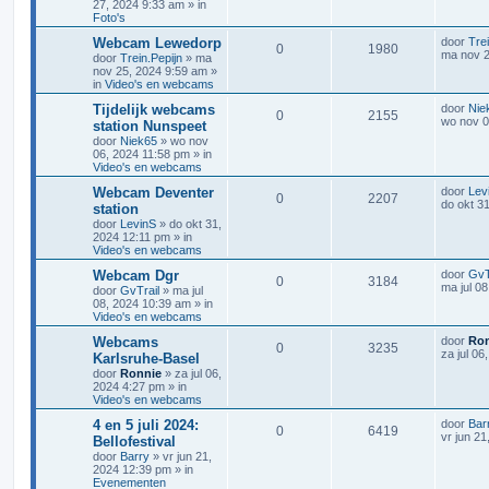
27, 2024 9:33 am
» in
Foto's
Webcam Lewedorp
door
Trei
0
1980
ma nov 2
door
Trein.Pepijn
»
ma
nov 25, 2024 9:59 am
»
in
Video's en webcams
Tijdelijk webcams
door
Nie
0
2155
wo nov 0
station Nunspeet
door
Niek65
»
wo nov
06, 2024 11:58 pm
» in
Video's en webcams
Webcam Deventer
door
Lev
0
2207
do okt 3
station
door
LevinS
»
do okt 31,
2024 12:11 pm
» in
Video's en webcams
Webcam Dgr
door
GvT
0
3184
ma jul 0
door
GvTrail
»
ma jul
08, 2024 10:39 am
» in
Video's en webcams
Webcams
door
Ron
0
3235
za jul 06
Karlsruhe-Basel
door
Ronnie
»
za jul 06,
2024 4:27 pm
» in
Video's en webcams
4 en 5 juli 2024:
door
Bar
0
6419
vr jun 2
Bellofestival
door
Barry
»
vr jun 21,
2024 12:39 pm
» in
Evenementen