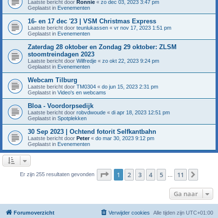
Laatste bericht door
Ronnie
«
zo dec 03, 2023 3:47 pm
Geplaatst in
Evenementen
16- en 17 dec '23 | VSM Christmas Express
Laatste bericht door
teunlukassen
«
vr nov 17, 2023 1:51 pm
Geplaatst in
Evenementen
Zaterdag 28 oktober en Zondag 29 oktober: ZLSM
stoomtreindagen 2023
Laatste bericht door
Wilfredje
«
zo okt 22, 2023 9:24 pm
Geplaatst in
Evenementen
Webcam Tilburg
Laatste bericht door
TM0304
«
do jun 15, 2023 2:31 pm
Geplaatst in
Video's en webcams
Bloa - Voordorpsedijk
Laatste bericht door
robvdwoude
«
di apr 18, 2023 12:51 pm
Geplaatst in
Spotplekken
30 Sep 2023 | Ochtend fotorit Selfkantbahn
Laatste bericht door
Peter
«
do mar 30, 2023 9:12 pm
Geplaatst in
Evenementen
Pagina
1
van
11
1
2
3
4
5
11
Volge
Er zijn 255 resultaten gevonden
…
Ga naar
Forumoverzicht
Verwijder cookies
Alle tijden zijn
UTC+01:00