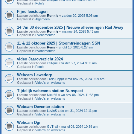
Geplaatst in
Foto's
Fijne feestdagen
Laatste bericht door
Ronnie
«
za dec 20, 2025 5:03 pm
Geplaatst in
Algemeen
14 t/m 30 december 2025 | Nieuwe afleveringen Rail Away
Laatste bericht door
Ronnie
«
ma nov 24, 2025 5:43 pm
Geplaatst in
Evenementen
11 & 12 oktober 2025 | Stoomtreindagen SSN
Laatste bericht door
Rens
«
vr okt 10, 2025 8:27 am
Geplaatst in
Evenementen
video Jaaroverzicht 2024
Laatste bericht door
cellique
«
vr dec 27, 2024 9:33 am
Geplaatst in
Foto's
Webcam Lewedorp
Laatste bericht door
Trein.Pepijn
«
ma nov 25, 2024 9:59 am
Geplaatst in
Video's en webcams
Tijdelijk webcams station Nunspeet
Laatste bericht door
Niek65
«
wo nov 06, 2024 11:58 pm
Geplaatst in
Video's en webcams
Webcam Deventer station
Laatste bericht door
LevinS
«
do okt 31, 2024 12:11 pm
Geplaatst in
Video's en webcams
Webcam Dgr
Laatste bericht door
GvTrail
«
ma jul 08, 2024 10:39 am
Geplaatst in
Video's en webcams