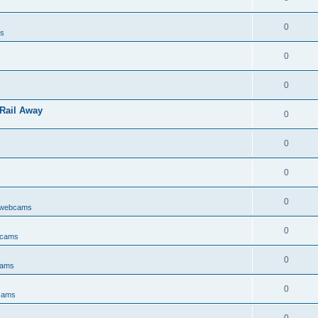
0
ms
0
0
 Rail Away
0
0
0
0
n webcams
0
bcams
0
cams
0
cams
0