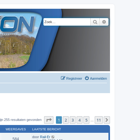
Zoek
Uitgebreid zoeke
Registreer
Aanmelden
Pagina
1
van
11
1
2
3
4
5
11
Volgende
zijn 255 resultaten gevonden
…
WEERGAVES
LAATSTE BERICHT
door
Rail-Er
584