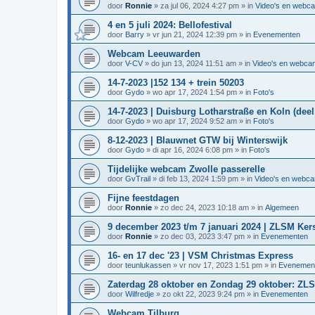
door
Ronnie
»
za jul 06, 2024 4:27 pm
» in
Video's en webc
4 en 5 juli 2024: Bellofestival
door
Barry
»
vr jun 21, 2024 12:39 pm
» in
Evenementen
Webcam Leeuwarden
door
V-CV
»
do jun 13, 2024 11:51 am
» in
Video's en webca
14-7-2023 |152 134 + trein 50203
door
Gydo
»
wo apr 17, 2024 1:54 pm
» in
Foto's
14-7-2023 | Duisburg Lotharstraße en Koln (deel
door
Gydo
»
wo apr 17, 2024 9:52 am
» in
Foto's
8-12-2023 | Blauwnet GTW bij Winterswijk
door
Gydo
»
di apr 16, 2024 6:08 pm
» in
Foto's
Tijdelijke webcam Zwolle passerelle
door
GvTrail
»
di feb 13, 2024 1:59 pm
» in
Video's en webc
Fijne feestdagen
door
Ronnie
»
zo dec 24, 2023 10:18 am
» in
Algemeen
9 december 2023 t/m 7 januari 2024 | ZLSM Ker
door
Ronnie
»
zo dec 03, 2023 3:47 pm
» in
Evenementen
16- en 17 dec '23 | VSM Christmas Express
door
teunlukassen
»
vr nov 17, 2023 1:51 pm
» in
Evenemen
Zaterdag 28 oktober en Zondag 29 oktober: ZL
door
Wilfredje
»
zo okt 22, 2023 9:24 pm
» in
Evenementen
Webcam Tilburg