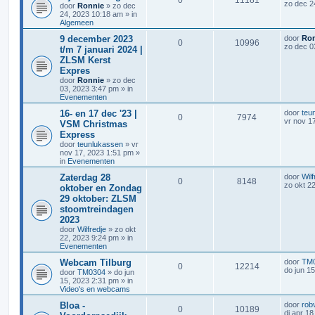
0
11181
zo dec 2
door
Ronnie
»
zo dec
24, 2023 10:18 am
» in
Algemeen
9 december 2023
door
Ron
0
10996
zo dec 0
t/m 7 januari 2024 |
ZLSM Kerst
Expres
door
Ronnie
»
zo dec
03, 2023 3:47 pm
» in
Evenementen
16- en 17 dec '23 |
door
teu
0
7974
vr nov 1
VSM Christmas
Express
door
teunlukassen
»
vr
nov 17, 2023 1:51 pm
»
in
Evenementen
Zaterdag 28
door
Wilf
0
8148
zo okt 2
oktober en Zondag
29 oktober: ZLSM
stoomtreindagen
2023
door
Wilfredje
»
zo okt
22, 2023 9:24 pm
» in
Evenementen
Webcam Tilburg
door
TM
0
12214
do jun 1
door
TM0304
»
do jun
15, 2023 2:31 pm
» in
Video's en webcams
Bloa -
door
rob
0
10189
di apr 1