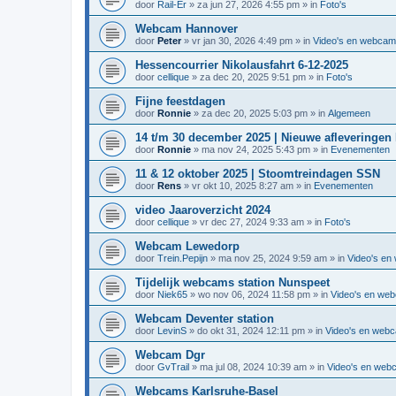
door
Rail-Er
»
za jun 27, 2026 4:55 pm
» in
Foto's
Webcam Hannover
door
Peter
»
vr jan 30, 2026 4:49 pm
» in
Video's en webca
Hessencourrier Nikolausfahrt 6-12-2025
door
cellique
»
za dec 20, 2025 9:51 pm
» in
Foto's
Fijne feestdagen
door
Ronnie
»
za dec 20, 2025 5:03 pm
» in
Algemeen
14 t/m 30 december 2025 | Nieuwe afleveringen
door
Ronnie
»
ma nov 24, 2025 5:43 pm
» in
Evenementen
11 & 12 oktober 2025 | Stoomtreindagen SSN
door
Rens
»
vr okt 10, 2025 8:27 am
» in
Evenementen
video Jaaroverzicht 2024
door
cellique
»
vr dec 27, 2024 9:33 am
» in
Foto's
Webcam Lewedorp
door
Trein.Pepijn
»
ma nov 25, 2024 9:59 am
» in
Video's e
Tijdelijk webcams station Nunspeet
door
Niek65
»
wo nov 06, 2024 11:58 pm
» in
Video's en we
Webcam Deventer station
door
LevinS
»
do okt 31, 2024 12:11 pm
» in
Video's en web
Webcam Dgr
door
GvTrail
»
ma jul 08, 2024 10:39 am
» in
Video's en web
Webcams Karlsruhe-Basel