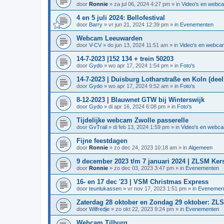
door
Ronnie
»
za jul 06, 2024 4:27 pm
» in
Video's en webc
4 en 5 juli 2024: Bellofestival
door
Barry
»
vr jun 21, 2024 12:39 pm
» in
Evenementen
Webcam Leeuwarden
door
V-CV
»
do jun 13, 2024 11:51 am
» in
Video's en webca
14-7-2023 |152 134 + trein 50203
door
Gydo
»
wo apr 17, 2024 1:54 pm
» in
Foto's
14-7-2023 | Duisburg Lotharstraße en Koln (deel
door
Gydo
»
wo apr 17, 2024 9:52 am
» in
Foto's
8-12-2023 | Blauwnet GTW bij Winterswijk
door
Gydo
»
di apr 16, 2024 6:08 pm
» in
Foto's
Tijdelijke webcam Zwolle passerelle
door
GvTrail
»
di feb 13, 2024 1:59 pm
» in
Video's en webc
Fijne feestdagen
door
Ronnie
»
zo dec 24, 2023 10:18 am
» in
Algemeen
9 december 2023 t/m 7 januari 2024 | ZLSM Ker
door
Ronnie
»
zo dec 03, 2023 3:47 pm
» in
Evenementen
16- en 17 dec '23 | VSM Christmas Express
door
teunlukassen
»
vr nov 17, 2023 1:51 pm
» in
Evenemen
Zaterdag 28 oktober en Zondag 29 oktober: ZL
door
Wilfredje
»
zo okt 22, 2023 9:24 pm
» in
Evenementen
Webcam Tilburg