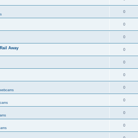
0
ms
0
0
 Rail Away
0
0
0
0
n webcams
0
bcams
0
cams
0
cams
0