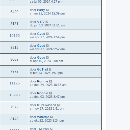
za jul 06, 2024 4:27 pm
door
Barry
6420
vr jun 21, 2024 12:39 pm
door
V-CV
3181
do jun 13, 2024 11:51 am
door
Gydo
10165
wo apr 17, 2024 1:54 pm
door
Gydo
8212
wo apr 17, 2024 9:52 am
door
Gydo
8009
di apr 16, 2024 6:08 pm
door
GvTrail
7972
di feb 13, 2024 1:59 pm
door
Ronnie
11176
zo dec 24, 2023 10:18 am
door
Ronnie
10993
zo dec 03, 2023 3:47 pm
door
teunlukassen
7972
vr nov 17, 2023 1:51 pm
door
Wilfredje
8143
zo okt 22, 2023 9:24 pm
door
TM0304