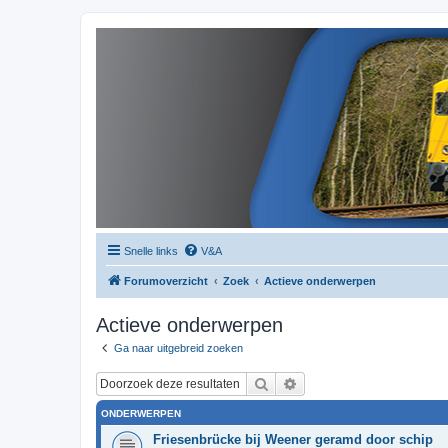
Snelle links
V&A
Forumoverzicht
Zoek
Actieve onderwerpen
Actieve onderwerpen
Ga naar uitgebreid zoeken
Zoek
Uitgebreid zoeken
ONDERWERPEN
Friesenbrücke bij Weener geramd door schip