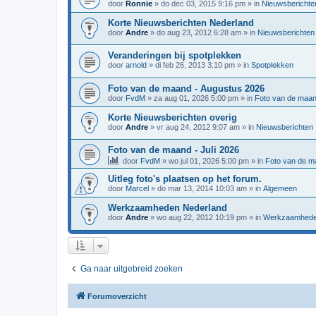
door
Ronnie
»
do dec 03, 2015 9:16 pm
» in
Nieuwsberichte
Korte Nieuwsberichten Nederland
door
Andre
»
do aug 23, 2012 6:28 am
» in
Nieuwsberichten
Veranderingen bij spotplekken
door
arnold
»
di feb 26, 2013 3:10 pm
» in
Spotplekken
Foto van de maand - Augustus 2026
door
FvdM
»
za aug 01, 2026 5:00 pm
» in
Foto van de maa
Korte Nieuwsberichten overig
door
Andre
»
vr aug 24, 2012 9:07 am
» in
Nieuwsberichten
Foto van de maand - Juli 2026
door
FvdM
»
wo jul 01, 2026 5:00 pm
» in
Foto van de m
Uitleg foto's plaatsen op het forum.
door
Marcel
»
do mar 13, 2014 10:03 am
» in
Algemeen
Werkzaamheden Nederland
door
Andre
»
wo aug 22, 2012 10:19 pm
» in
Werkzaamhed
Ga naar uitgebreid zoeken
Forumoverzicht