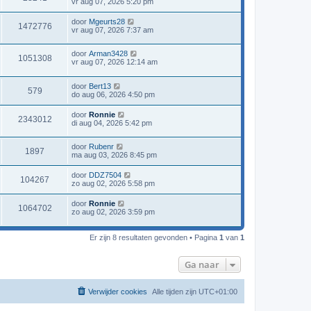
vr aug 07, 2026 5:20 pm
door
Mgeurts28
1472776
vr aug 07, 2026 7:37 am
door
Arman3428
1051308
vr aug 07, 2026 12:14 am
door
Bert13
579
do aug 06, 2026 4:50 pm
door
Ronnie
2343012
di aug 04, 2026 5:42 pm
door
Rubenr
1897
ma aug 03, 2026 8:45 pm
door
DDZ7504
104267
zo aug 02, 2026 5:58 pm
door
Ronnie
1064702
zo aug 02, 2026 3:59 pm
Er zijn 8 resultaten gevonden • Pagina
1
van
1
Ga naar
Verwijder cookies
Alle tijden zijn
UTC+01:00