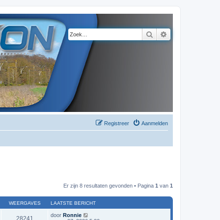
Zoek
Uitgebreid zoeke
Registreer
Aanmelden
Er zijn 8 resultaten gevonden • Pagina
1
van
1
WEERGAVES
LAATSTE BERICHT
door
Ronnie
28241