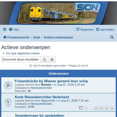
V&A
Registreer
Aanmelden
Z
Forumoverzicht
Zoek
Actieve onderwerpen
o
Actieve onderwerpen
e
Ga naar uitgebreid zoeken
k
Zoek
Uitgebreid zoeken
Er zijn 8 resultaten gevonden • Pagina
1
van
1
Onderwerpen
Friesenbrücke bij Weener geramd door schip
Laatste bericht door
Ronnie
«
vr aug 07, 2026 5:20 pm
Geplaatst in
Nieuwsberichten
Reacties:
45
Korte Nieuwsberichten Nederland
Laatste bericht door
Mgeurts28
«
vr aug 07, 2026 7:37 am
Geplaatst in
Nieuwsberichten
Reacties:
1778
1
33
34
35
36
…
Veranderingen bij spotplekken