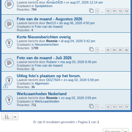
Laatste bericht door
Arman3428
«
vr aug 07, 2026 12:14 am
Geplaatst in
Spotplekken
Reacties:
784
1
13
14
15
16
…
Foto van de maand - Augustus 2026
Laatste bericht door
Bert13
«
do aug 06, 2026 4:50 pm
Geplaatst in
Foto van de maand
Reacties:
4
Korte Nieuwsberichten overig
Laatste bericht door
Ronnie
«
di aug 04, 2026 5:42 pm
Geplaatst in
Nieuwsberichten
Reacties:
1789
1
33
34
35
36
…
Foto van de maand - Juli 2026
Laatste bericht door
Rubenr
«
ma aug 03, 2026 8:45 pm
Geplaatst in
Foto van de maand
Reacties:
11
Uitleg foto's plaatsen op het forum.
Laatste bericht door
DDZ7504
«
zo aug 02, 2026 5:58 pm
Geplaatst in
Algemeen
Reacties:
36
Werkzaamheden Nederland
Laatste bericht door
Ronnie
«
zo aug 02, 2026 3:59 pm
Geplaatst in
Werkzaamheden
Reacties:
711
1
12
13
14
15
…
Er zijn 8 resultaten gevonden • Pagina
1
van
1
Ga naar