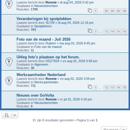
Laatste bericht door
Ronnie
«
di aug 04, 2026 5:42 pm
Geplaatst in
Nieuwsberichten
Reacties:
1789
1
33
34
35
36
…
Veranderingen bij spotplekken
Laatste bericht door
SLT09
«
di aug 04, 2026 12:19 pm
Geplaatst in
Spotplekken
Reacties:
783
1
13
14
15
16
…
Foto van de maand - Juli 2026
Laatste bericht door
Rubenr
«
ma aug 03, 2026 8:45 pm
Geplaatst in
Foto van de maand
Reacties:
11
Uitleg foto's plaatsen op het forum.
Laatste bericht door
DDZ7504
«
zo aug 02, 2026 5:58 pm
Geplaatst in
Algemeen
Reacties:
36
Werkzaamheden Nederland
Laatste bericht door
Ronnie
«
zo aug 02, 2026 3:59 pm
Geplaatst in
Werkzaamheden
Reacties:
711
1
12
13
14
15
…
Nieuws over GoVolta
Laatste bericht door
Ronnie
«
vr jul 31, 2026 4:18 pm
Geplaatst in
Nieuwsberichten
Reacties:
9
Er zijn 8 resultaten gevonden • Pagina
1
van
1
Ga naar