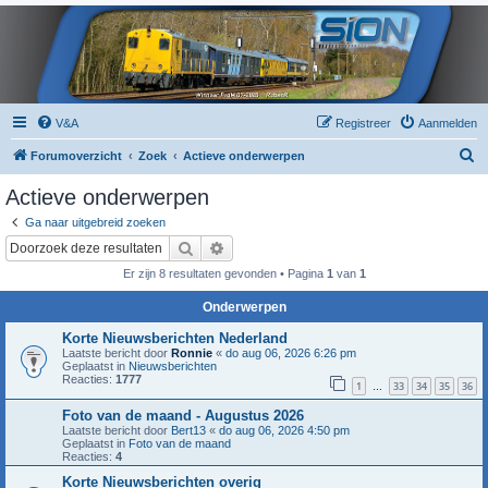
V&A
Registreer
Aanmelden
Z
Forumoverzicht
Zoek
Actieve onderwerpen
o
Actieve onderwerpen
e
Ga naar uitgebreid zoeken
k
Zoek
Uitgebreid zoeken
Er zijn 8 resultaten gevonden • Pagina
1
van
1
Onderwerpen
Korte Nieuwsberichten Nederland
Laatste bericht door
Ronnie
«
do aug 06, 2026 6:26 pm
Geplaatst in
Nieuwsberichten
Reacties:
1777
1
33
34
35
36
…
Foto van de maand - Augustus 2026
Laatste bericht door
Bert13
«
do aug 06, 2026 4:50 pm
Geplaatst in
Foto van de maand
Reacties:
4
Korte Nieuwsberichten overig