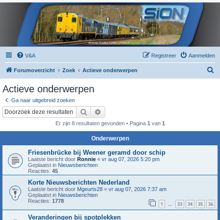
V&A
Registreer
Aanmelden
Z
Forumoverzicht
Zoek
Actieve onderwerpen
o
Actieve onderwerpen
e
Ga naar uitgebreid zoeken
k
Zoek
Uitgebreid zoeken
Er zijn 8 resultaten gevonden • Pagina
1
van
1
Onderwerpen
Friesenbrücke bij Weener geramd door schip
Laatste bericht door
Ronnie
«
vr aug 07, 2026 5:20 pm
Geplaatst in
Nieuwsberichten
Reacties:
45
Korte Nieuwsberichten Nederland
Laatste bericht door
Mgeurts28
«
vr aug 07, 2026 7:37 am
Geplaatst in
Nieuwsberichten
Reacties:
1778
1
33
34
35
36
…
Veranderingen bij spotplekken