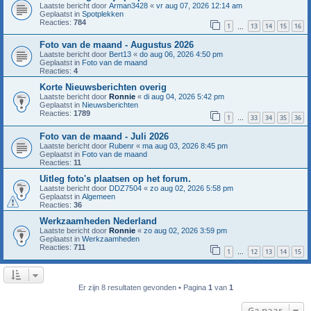
Laatste bericht door
Arman3428
«
vr aug 07, 2026 12:14 am
Geplaatst in
Spotplekken
Reacties:
784
1
13
14
15
16
…
Foto van de maand - Augustus 2026
Laatste bericht door
Bert13
«
do aug 06, 2026 4:50 pm
Geplaatst in
Foto van de maand
Reacties:
4
Korte Nieuwsberichten overig
Laatste bericht door
Ronnie
«
di aug 04, 2026 5:42 pm
Geplaatst in
Nieuwsberichten
Reacties:
1789
1
33
34
35
36
…
Foto van de maand - Juli 2026
Laatste bericht door
Rubenr
«
ma aug 03, 2026 8:45 pm
Geplaatst in
Foto van de maand
Reacties:
11
Uitleg foto's plaatsen op het forum.
Laatste bericht door
DDZ7504
«
zo aug 02, 2026 5:58 pm
Geplaatst in
Algemeen
Reacties:
36
Werkzaamheden Nederland
Laatste bericht door
Ronnie
«
zo aug 02, 2026 3:59 pm
Geplaatst in
Werkzaamheden
Reacties:
711
1
12
13
14
15
…
Er zijn 8 resultaten gevonden • Pagina
1
van
1
Ga naar