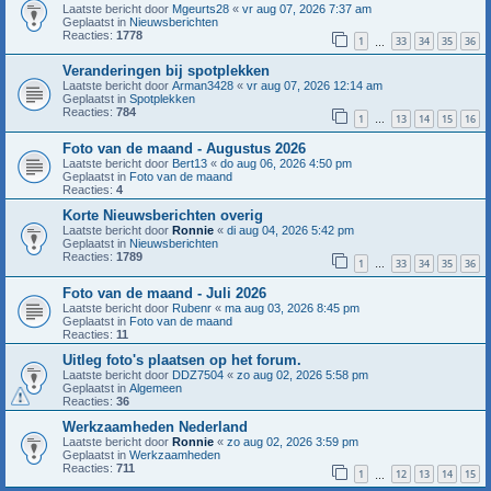
Laatste bericht door
Mgeurts28
«
vr aug 07, 2026 7:37 am
Geplaatst in
Nieuwsberichten
Reacties:
1778
1
33
34
35
36
…
Veranderingen bij spotplekken
Laatste bericht door
Arman3428
«
vr aug 07, 2026 12:14 am
Geplaatst in
Spotplekken
Reacties:
784
1
13
14
15
16
…
Foto van de maand - Augustus 2026
Laatste bericht door
Bert13
«
do aug 06, 2026 4:50 pm
Geplaatst in
Foto van de maand
Reacties:
4
Korte Nieuwsberichten overig
Laatste bericht door
Ronnie
«
di aug 04, 2026 5:42 pm
Geplaatst in
Nieuwsberichten
Reacties:
1789
1
33
34
35
36
…
Foto van de maand - Juli 2026
Laatste bericht door
Rubenr
«
ma aug 03, 2026 8:45 pm
Geplaatst in
Foto van de maand
Reacties:
11
Uitleg foto's plaatsen op het forum.
Laatste bericht door
DDZ7504
«
zo aug 02, 2026 5:58 pm
Geplaatst in
Algemeen
Reacties:
36
Werkzaamheden Nederland
Laatste bericht door
Ronnie
«
zo aug 02, 2026 3:59 pm
Geplaatst in
Werkzaamheden
Reacties:
711
1
12
13
14
15
…