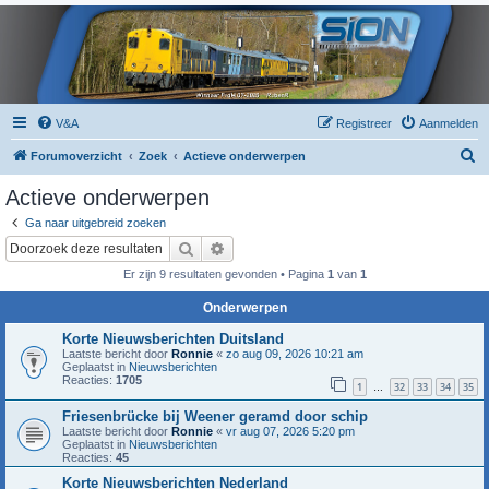
V&A
Registreer
Aanmelden
Z
Forumoverzicht
Zoek
Actieve onderwerpen
o
Actieve onderwerpen
e
Ga naar uitgebreid zoeken
k
Zoek
Uitgebreid zoeken
Er zijn 9 resultaten gevonden • Pagina
1
van
1
Onderwerpen
Korte Nieuwsberichten Duitsland
Laatste bericht door
Ronnie
«
zo aug 09, 2026 10:21 am
Geplaatst in
Nieuwsberichten
Reacties:
1705
1
32
33
34
35
…
Friesenbrücke bij Weener geramd door schip
Laatste bericht door
Ronnie
«
vr aug 07, 2026 5:20 pm
Geplaatst in
Nieuwsberichten
Reacties:
45
Korte Nieuwsberichten Nederland