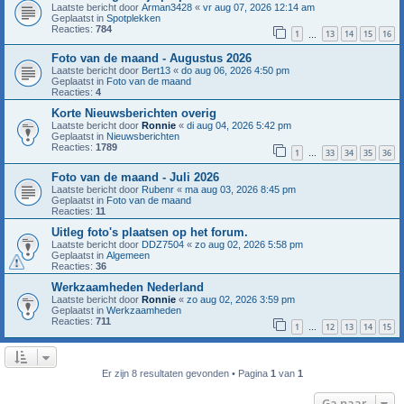
Laatste bericht door
Arman3428
«
vr aug 07, 2026 12:14 am
Geplaatst in
Spotplekken
Reacties:
784
1
13
14
15
16
…
Foto van de maand - Augustus 2026
Laatste bericht door
Bert13
«
do aug 06, 2026 4:50 pm
Geplaatst in
Foto van de maand
Reacties:
4
Korte Nieuwsberichten overig
Laatste bericht door
Ronnie
«
di aug 04, 2026 5:42 pm
Geplaatst in
Nieuwsberichten
Reacties:
1789
1
33
34
35
36
…
Foto van de maand - Juli 2026
Laatste bericht door
Rubenr
«
ma aug 03, 2026 8:45 pm
Geplaatst in
Foto van de maand
Reacties:
11
Uitleg foto's plaatsen op het forum.
Laatste bericht door
DDZ7504
«
zo aug 02, 2026 5:58 pm
Geplaatst in
Algemeen
Reacties:
36
Werkzaamheden Nederland
Laatste bericht door
Ronnie
«
zo aug 02, 2026 3:59 pm
Geplaatst in
Werkzaamheden
Reacties:
711
1
12
13
14
15
…
Er zijn 8 resultaten gevonden • Pagina
1
van
1
Ga naar