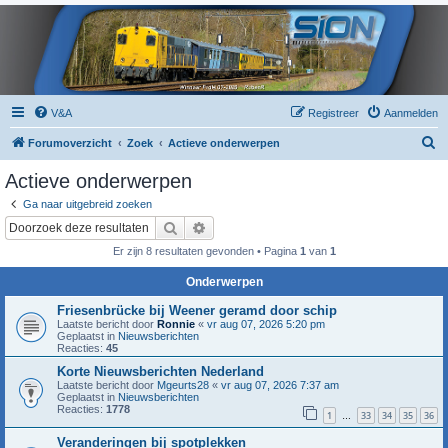
V&A
Registreer
Aanmelden
Z
Forumoverzicht
Zoek
Actieve onderwerpen
o
Actieve onderwerpen
e
Ga naar uitgebreid zoeken
k
Zoek
Uitgebreid zoeken
Er zijn 8 resultaten gevonden • Pagina
1
van
1
Onderwerpen
Friesenbrücke bij Weener geramd door schip
Laatste bericht door
Ronnie
«
vr aug 07, 2026 5:20 pm
Geplaatst in
Nieuwsberichten
Reacties:
45
Korte Nieuwsberichten Nederland
Laatste bericht door
Mgeurts28
«
vr aug 07, 2026 7:37 am
Geplaatst in
Nieuwsberichten
Reacties:
1778
1
33
34
35
36
…
Veranderingen bij spotplekken