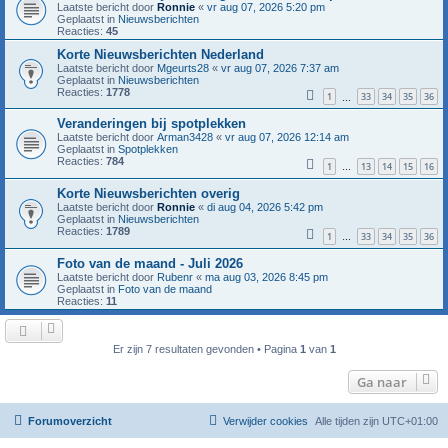
Laatste bericht door
Ronnie
«
vr aug 07, 2026 5:20 pm
Geplaatst in
Nieuwsberichten
Reacties:
45
Korte Nieuwsberichten Nederland
Laatste bericht door
Mgeurts28
«
vr aug 07, 2026 7:37 am
Geplaatst in
Nieuwsberichten
Reacties:
1778
1
33
34
35
36
…
Veranderingen bij spotplekken
Laatste bericht door
Arman3428
«
vr aug 07, 2026 12:14 am
Geplaatst in
Spotplekken
Reacties:
784
1
13
14
15
16
…
Korte Nieuwsberichten overig
Laatste bericht door
Ronnie
«
di aug 04, 2026 5:42 pm
Geplaatst in
Nieuwsberichten
Reacties:
1789
1
33
34
35
36
…
Foto van de maand - Juli 2026
Laatste bericht door
Rubenr
«
ma aug 03, 2026 8:45 pm
Geplaatst in
Foto van de maand
Reacties:
11
Er zijn 7 resultaten gevonden • Pagina
1
van
1
Ga naar
Forumoverzicht
Verwijder cookies
Alle tijden zijn
UTC+01:00