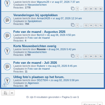
Laatste bericht door
Mgeurts28
«
vr aug 07, 2026 7:37 am
Geplaatst in
Nieuwsberichten
Reacties:
1778
1
33
34
35
36
…
Veranderingen bij spotplekken
Laatste bericht door
Arman3428
«
vr aug 07, 2026 12:14 am
Geplaatst in
Spotplekken
Reacties:
784
1
13
14
15
16
…
Foto van de maand - Augustus 2026
Laatste bericht door
Bert13
«
do aug 06, 2026 4:50 pm
Geplaatst in
Foto van de maand
Reacties:
4
Korte Nieuwsberichten overig
Laatste bericht door
Ronnie
«
di aug 04, 2026 5:42 pm
Geplaatst in
Nieuwsberichten
Reacties:
1789
1
33
34
35
36
…
Foto van de maand - Juli 2026
Laatste bericht door
Rubenr
«
ma aug 03, 2026 8:45 pm
Geplaatst in
Foto van de maand
Reacties:
11
Uitleg foto's plaatsen op het forum.
Laatste bericht door
DDZ7504
«
zo aug 02, 2026 5:58 pm
Geplaatst in
Algemeen
Reacties:
36
Er zijn 8 resultaten gevonden • Pagina
1
van
1
Ga naar