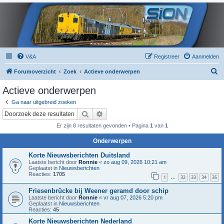
V&A
Registreer
Aanmelden
Z
Forumoverzicht
Zoek
Actieve onderwerpen
o
Actieve onderwerpen
e
Ga naar uitgebreid zoeken
k
Zoek
Uitgebreid zoeken
Er zijn 8 resultaten gevonden • Pagina
1
van
1
Onderwerpen
Korte Nieuwsberichten Duitsland
Laatste bericht door
Ronnie
«
zo aug 09, 2026 10:21 am
Geplaatst in
Nieuwsberichten
Reacties:
1705
1
32
33
34
35
…
Friesenbrücke bij Weener geramd door schip
Laatste bericht door
Ronnie
«
vr aug 07, 2026 5:20 pm
Geplaatst in
Nieuwsberichten
Reacties:
45
Korte Nieuwsberichten Nederland