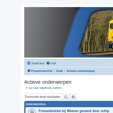
Snelle links
V&A
Forumoverzicht
Zoek
Actieve onderwerpen
Actieve onderwerpen
Ga naar uitgebreid zoeken
Zoek
Uitgebreid zoeken
ONDERWERPEN
Friesenbrücke bij Weener geramd door schip