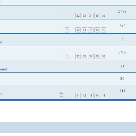
n
1778
1
32
33
34
35
36
…
784
1
12
13
14
15
16
…
4
nd
1789
1
32
33
34
35
36
…
11
aand
36
711
en
1
11
12
13
14
15
…