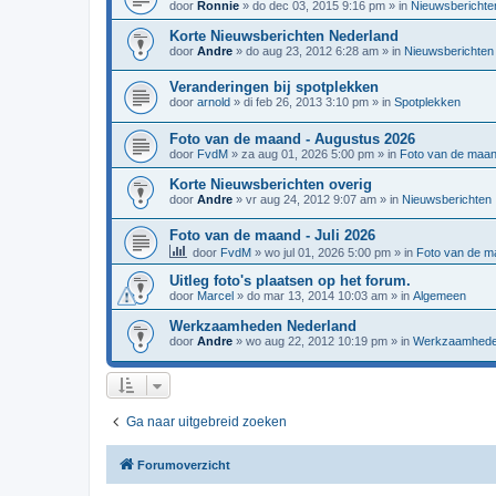
door
Ronnie
»
do dec 03, 2015 9:16 pm
» in
Nieuwsberichte
Korte Nieuwsberichten Nederland
door
Andre
»
do aug 23, 2012 6:28 am
» in
Nieuwsberichten
Veranderingen bij spotplekken
door
arnold
»
di feb 26, 2013 3:10 pm
» in
Spotplekken
Foto van de maand - Augustus 2026
door
FvdM
»
za aug 01, 2026 5:00 pm
» in
Foto van de maa
Korte Nieuwsberichten overig
door
Andre
»
vr aug 24, 2012 9:07 am
» in
Nieuwsberichten
Foto van de maand - Juli 2026
door
FvdM
»
wo jul 01, 2026 5:00 pm
» in
Foto van de m
Uitleg foto's plaatsen op het forum.
door
Marcel
»
do mar 13, 2014 10:03 am
» in
Algemeen
Werkzaamheden Nederland
door
Andre
»
wo aug 22, 2012 10:19 pm
» in
Werkzaamhed
Ga naar uitgebreid zoeken
Forumoverzicht