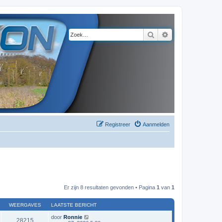
Zoek
Uitgebreid zoeke
Registreer
Aanmelden
Er zijn 8 resultaten gevonden • Pagina
1
van
1
WEERGAVES
LAATSTE BERICHT
door
Ronnie
28215