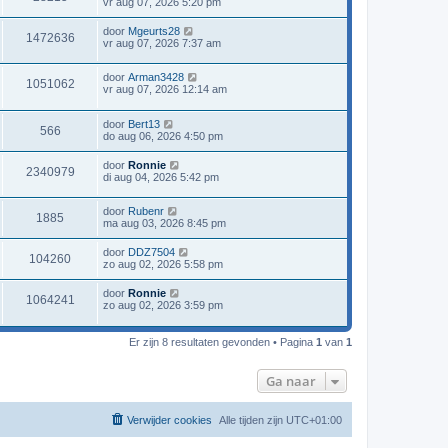
vr aug 07, 2026 5:20 pm
door
Mgeurts28
1472636
vr aug 07, 2026 7:37 am
door
Arman3428
1051062
vr aug 07, 2026 12:14 am
door
Bert13
566
do aug 06, 2026 4:50 pm
door
Ronnie
2340979
di aug 04, 2026 5:42 pm
door
Rubenr
1885
ma aug 03, 2026 8:45 pm
door
DDZ7504
104260
zo aug 02, 2026 5:58 pm
door
Ronnie
1064241
zo aug 02, 2026 3:59 pm
Er zijn 8 resultaten gevonden • Pagina
1
van
1
Ga naar
Verwijder cookies
Alle tijden zijn
UTC+01:00