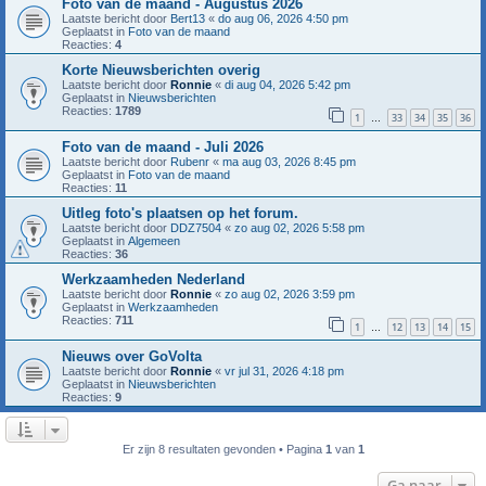
Foto van de maand - Augustus 2026
Laatste bericht door
Bert13
«
do aug 06, 2026 4:50 pm
Geplaatst in
Foto van de maand
Reacties:
4
Korte Nieuwsberichten overig
Laatste bericht door
Ronnie
«
di aug 04, 2026 5:42 pm
Geplaatst in
Nieuwsberichten
Reacties:
1789
1
33
34
35
36
…
Foto van de maand - Juli 2026
Laatste bericht door
Rubenr
«
ma aug 03, 2026 8:45 pm
Geplaatst in
Foto van de maand
Reacties:
11
Uitleg foto's plaatsen op het forum.
Laatste bericht door
DDZ7504
«
zo aug 02, 2026 5:58 pm
Geplaatst in
Algemeen
Reacties:
36
Werkzaamheden Nederland
Laatste bericht door
Ronnie
«
zo aug 02, 2026 3:59 pm
Geplaatst in
Werkzaamheden
Reacties:
711
1
12
13
14
15
…
Nieuws over GoVolta
Laatste bericht door
Ronnie
«
vr jul 31, 2026 4:18 pm
Geplaatst in
Nieuwsberichten
Reacties:
9
Er zijn 8 resultaten gevonden • Pagina
1
van
1
Ga naar