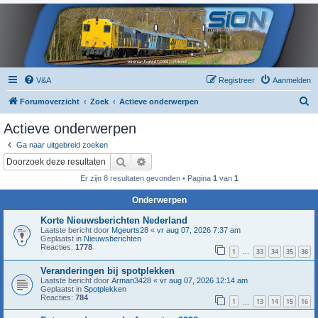
V&A
Registreer
Aanmelden
Z
Forumoverzicht
Zoek
Actieve onderwerpen
o
Actieve onderwerpen
e
Ga naar uitgebreid zoeken
k
Zoek
Uitgebreid zoeken
Er zijn 8 resultaten gevonden • Pagina
1
van
1
Onderwerpen
Korte Nieuwsberichten Nederland
Laatste bericht door
Mgeurts28
«
vr aug 07, 2026 7:37 am
Geplaatst in
Nieuwsberichten
Reacties:
1778
1
33
34
35
36
…
Veranderingen bij spotplekken
Laatste bericht door
Arman3428
«
vr aug 07, 2026 12:14 am
Geplaatst in
Spotplekken
Reacties:
784
1
13
14
15
16
…