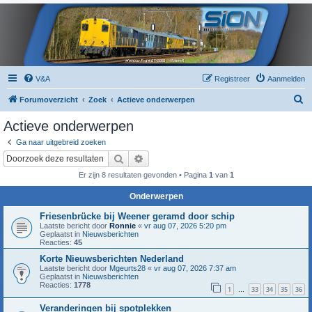
V&A
Registreer
Aanmelden
Z
Forumoverzicht
Zoek
Actieve onderwerpen
o
Actieve onderwerpen
e
Ga naar uitgebreid zoeken
k
Zoek
Uitgebreid zoeken
Er zijn 8 resultaten gevonden • Pagina
1
van
1
Onderwerpen
Friesenbrücke bij Weener geramd door schip
Laatste bericht door
Ronnie
«
vr aug 07, 2026 5:20 pm
Geplaatst in
Nieuwsberichten
Reacties:
45
Korte Nieuwsberichten Nederland
Laatste bericht door
Mgeurts28
«
vr aug 07, 2026 7:37 am
Geplaatst in
Nieuwsberichten
Reacties:
1778
1
33
34
35
36
…
Veranderingen bij spotplekken