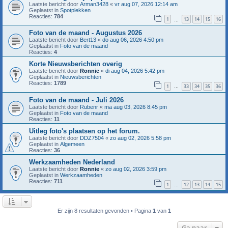
Laatste bericht door
Arman3428
«
vr aug 07, 2026 12:14 am
Geplaatst in
Spotplekken
Reacties:
784
1
13
14
15
16
…
Foto van de maand - Augustus 2026
Laatste bericht door
Bert13
«
do aug 06, 2026 4:50 pm
Geplaatst in
Foto van de maand
Reacties:
4
Korte Nieuwsberichten overig
Laatste bericht door
Ronnie
«
di aug 04, 2026 5:42 pm
Geplaatst in
Nieuwsberichten
Reacties:
1789
1
33
34
35
36
…
Foto van de maand - Juli 2026
Laatste bericht door
Rubenr
«
ma aug 03, 2026 8:45 pm
Geplaatst in
Foto van de maand
Reacties:
11
Uitleg foto's plaatsen op het forum.
Laatste bericht door
DDZ7504
«
zo aug 02, 2026 5:58 pm
Geplaatst in
Algemeen
Reacties:
36
Werkzaamheden Nederland
Laatste bericht door
Ronnie
«
zo aug 02, 2026 3:59 pm
Geplaatst in
Werkzaamheden
Reacties:
711
1
12
13
14
15
…
Er zijn 8 resultaten gevonden • Pagina
1
van
1
Ga naar