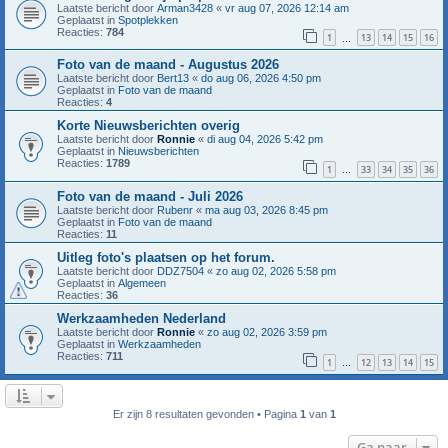
Laatste bericht door
Arman3428
«
vr aug 07, 2026 12:14 am
Geplaatst in
Spotplekken
Reacties:
784
1
13
14
15
16
…
Foto van de maand - Augustus 2026
Laatste bericht door
Bert13
«
do aug 06, 2026 4:50 pm
Geplaatst in
Foto van de maand
Reacties:
4
Korte Nieuwsberichten overig
Laatste bericht door
Ronnie
«
di aug 04, 2026 5:42 pm
Geplaatst in
Nieuwsberichten
Reacties:
1789
1
33
34
35
36
…
Foto van de maand - Juli 2026
Laatste bericht door
Rubenr
«
ma aug 03, 2026 8:45 pm
Geplaatst in
Foto van de maand
Reacties:
11
Uitleg foto's plaatsen op het forum.
Laatste bericht door
DDZ7504
«
zo aug 02, 2026 5:58 pm
Geplaatst in
Algemeen
Reacties:
36
Werkzaamheden Nederland
Laatste bericht door
Ronnie
«
zo aug 02, 2026 3:59 pm
Geplaatst in
Werkzaamheden
Reacties:
711
1
12
13
14
15
…
Er zijn 8 resultaten gevonden • Pagina
1
van
1
Ga naar