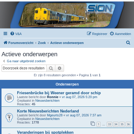
V&A
Registreer
Aanmelden
Z
Forumoverzicht
Zoek
Actieve onderwerpen
o
Actieve onderwerpen
e
Ga naar uitgebreid zoeken
k
Zoek
Uitgebreid zoeken
Er zijn 8 resultaten gevonden • Pagina
1
van
1
Onderwerpen
Friesenbrücke bij Weener geramd door schip
Laatste bericht door
Ronnie
«
vr aug 07, 2026 5:20 pm
Geplaatst in
Nieuwsberichten
Reacties:
45
Korte Nieuwsberichten Nederland
Laatste bericht door
Mgeurts28
«
vr aug 07, 2026 7:37 am
Geplaatst in
Nieuwsberichten
Reacties:
1778
1
33
34
35
36
…
Veranderingen bij spotplekken