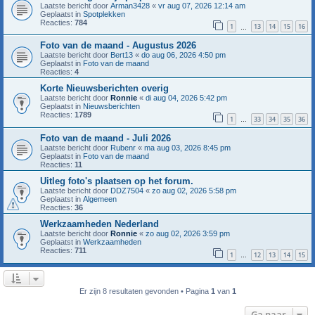
Laatste bericht door
Arman3428
«
vr aug 07, 2026 12:14 am
Geplaatst in
Spotplekken
Reacties:
784
1
13
14
15
16
…
Foto van de maand - Augustus 2026
Laatste bericht door
Bert13
«
do aug 06, 2026 4:50 pm
Geplaatst in
Foto van de maand
Reacties:
4
Korte Nieuwsberichten overig
Laatste bericht door
Ronnie
«
di aug 04, 2026 5:42 pm
Geplaatst in
Nieuwsberichten
Reacties:
1789
1
33
34
35
36
…
Foto van de maand - Juli 2026
Laatste bericht door
Rubenr
«
ma aug 03, 2026 8:45 pm
Geplaatst in
Foto van de maand
Reacties:
11
Uitleg foto's plaatsen op het forum.
Laatste bericht door
DDZ7504
«
zo aug 02, 2026 5:58 pm
Geplaatst in
Algemeen
Reacties:
36
Werkzaamheden Nederland
Laatste bericht door
Ronnie
«
zo aug 02, 2026 3:59 pm
Geplaatst in
Werkzaamheden
Reacties:
711
1
12
13
14
15
…
Er zijn 8 resultaten gevonden • Pagina
1
van
1
Ga naar