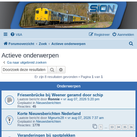
V&A
Registreer
Aanmelden
Z
Forumoverzicht
Zoek
Actieve onderwerpen
o
Actieve onderwerpen
e
Ga naar uitgebreid zoeken
k
Zoek
Uitgebreid zoeken
Er zijn 8 resultaten gevonden • Pagina
1
van
1
Onderwerpen
Friesenbrücke bij Weener geramd door schip
Laatste bericht door
Ronnie
«
vr aug 07, 2026 5:20 pm
Geplaatst in
Nieuwsberichten
Reacties:
45
Korte Nieuwsberichten Nederland
Laatste bericht door
Mgeurts28
«
vr aug 07, 2026 7:37 am
Geplaatst in
Nieuwsberichten
Reacties:
1778
1
33
34
35
36
…
Veranderingen bij spotplekken