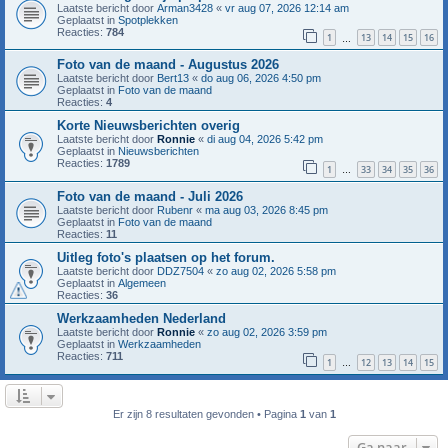
Laatste bericht door
Arman3428
«
vr aug 07, 2026 12:14 am
Geplaatst in
Spotplekken
Reacties:
784
1
13
14
15
16
…
Foto van de maand - Augustus 2026
Laatste bericht door
Bert13
«
do aug 06, 2026 4:50 pm
Geplaatst in
Foto van de maand
Reacties:
4
Korte Nieuwsberichten overig
Laatste bericht door
Ronnie
«
di aug 04, 2026 5:42 pm
Geplaatst in
Nieuwsberichten
Reacties:
1789
1
33
34
35
36
…
Foto van de maand - Juli 2026
Laatste bericht door
Rubenr
«
ma aug 03, 2026 8:45 pm
Geplaatst in
Foto van de maand
Reacties:
11
Uitleg foto's plaatsen op het forum.
Laatste bericht door
DDZ7504
«
zo aug 02, 2026 5:58 pm
Geplaatst in
Algemeen
Reacties:
36
Werkzaamheden Nederland
Laatste bericht door
Ronnie
«
zo aug 02, 2026 3:59 pm
Geplaatst in
Werkzaamheden
Reacties:
711
1
12
13
14
15
…
Er zijn 8 resultaten gevonden • Pagina
1
van
1
Ga naar