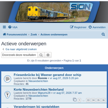
V&A
Registreer
Aanmelden
Z
Forumoverzicht
Zoek
Actieve onderwerpen
o
Actieve onderwerpen
e
Ga naar uitgebreid zoeken
k
Zoek
Uitgebreid zoeken
Er zijn 8 resultaten gevonden • Pagina
1
van
1
Onderwerpen
Friesenbrücke bij Weener geramd door schip
Laatste bericht door
Ronnie
«
vr aug 07, 2026 5:20 pm
Geplaatst in
Nieuwsberichten
Reacties:
45
Korte Nieuwsberichten Nederland
Laatste bericht door
Mgeurts28
«
vr aug 07, 2026 7:37 am
Geplaatst in
Nieuwsberichten
Reacties:
1778
1
33
34
35
36
…
Veranderingen bij spotplekken