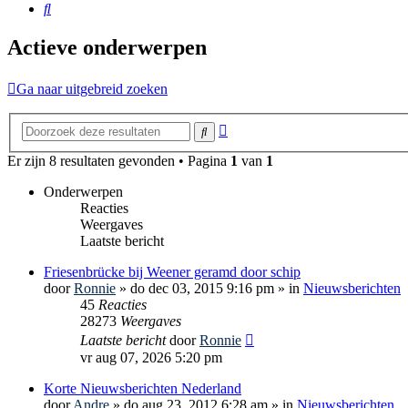
Zoek
Actieve onderwerpen
Ga naar uitgebreid zoeken
Uitgebreid
Zoek
zoeken
Er zijn 8 resultaten gevonden • Pagina
1
van
1
Onderwerpen
Reacties
Weergaves
Laatste bericht
Friesenbrücke bij Weener geramd door schip
door
Ronnie
»
do dec 03, 2015 9:16 pm
» in
Nieuwsberichten
45
Reacties
28273
Weergaves
Laatste bericht
door
Ronnie
vr aug 07, 2026 5:20 pm
Korte Nieuwsberichten Nederland
door
Andre
»
do aug 23, 2012 6:28 am
» in
Nieuwsberichten