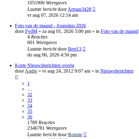
1051906
Weergaves
Laatste bericht
door
Arman3428
vr aug 07, 2026 12:14 am
Foto van de maand - Augustus 2026
door
FvdM
»
za aug 01, 2026 5:00 pm
» in
Foto van de maand
4
Reacties
601
Weergaves
Laatste bericht
door
Bert13
do aug 06, 2026 4:50 pm
Korte Nieuwsberichten overig
door
Andre
»
vr aug 24, 2012 9:07 am
» in
Nieuwsberichten
1
…
32
33
34
35
36
1789
Reacties
2346781
Weergaves
Laatste bericht
door
Ronnie