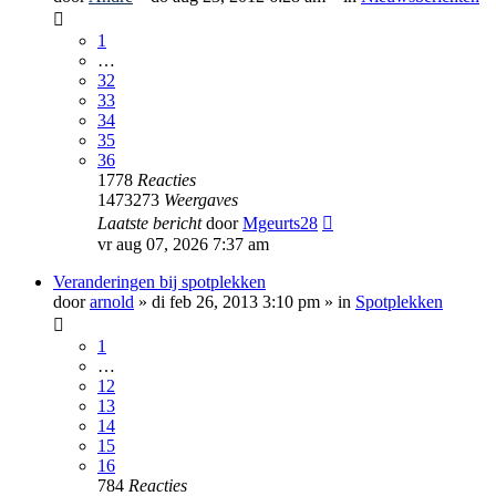
1
…
32
33
34
35
36
1778
Reacties
1473273
Weergaves
Laatste bericht
door
Mgeurts28
vr aug 07, 2026 7:37 am
Veranderingen bij spotplekken
door
arnold
»
di feb 26, 2013 3:10 pm
» in
Spotplekken
1
…
12
13
14
15
16
784
Reacties