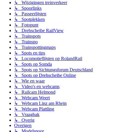
↳ Wijzigingen treinverkeer
↳ Spoorlinks
↳ Passeerlijsten
↳ Spotplekken
↳ Fotopunt
↳ Drehscheibe RailView
↳ Trainspots
↳ Trainspo
↳ Trainspottingmaps
↳ Spots en tips
↳ Locomotieflijsten op RolandRail
↳ Spots op Somda
↳ Spots op Sichtungsforum Deutschland
↳ Spots op Drehscheibe Online
↳ Wie en waar
↳ Video's en webcams
↳ Railcam Helmond
↳ Webcam Weert
↳ Webcam Linz am Rhein
↳ Webcam Plattling
↳ Vraagbak
↳ Overig
Overigen
↳ Modelspoor