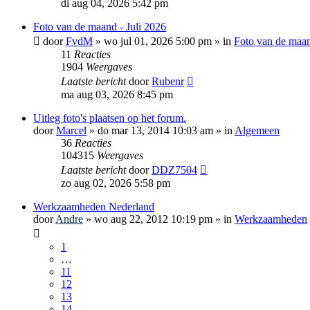
di aug 04, 2026 5:42 pm
Foto van de maand - Juli 2026
door
FvdM
»
wo jul 01, 2026 5:00 pm
» in
Foto van de maa
11
Reacties
1904
Weergaves
Laatste bericht
door
Rubenr
ma aug 03, 2026 8:45 pm
Uitleg foto's plaatsen op het forum.
door
Marcel
»
do mar 13, 2014 10:03 am
» in
Algemeen
36
Reacties
104315
Weergaves
Laatste bericht
door
DDZ7504
zo aug 02, 2026 5:58 pm
Werkzaamheden Nederland
door
Andre
»
wo aug 22, 2012 10:19 pm
» in
Werkzaamheden
1
…
11
12
13
14