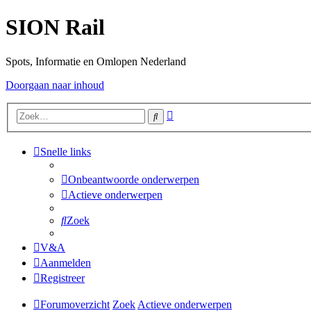
SION Rail
Spots, Informatie en Omlopen Nederland
Doorgaan naar inhoud
Uitgebreid
Zoek
zoeken
Snelle links
Onbeantwoorde onderwerpen
Actieve onderwerpen
Zoek
V&A
Aanmelden
Registreer
Forumoverzicht
Zoek
Actieve onderwerpen