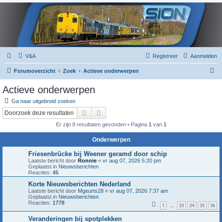
V&A
Registreer
Aanmelden
Z
Forumoverzicht
Zoek
Actieve onderwerpen
o
Actieve onderwerpen
e
Ga naar uitgebreid zoeken
k
Zoek
Uitgebreid zoeken
Er zijn 8 resultaten gevonden • Pagina
1
van
1
Onderwerpen
Friesenbrücke bij Weener geramd door schip
Laatste bericht door
Ronnie
«
vr aug 07, 2026 5:20 pm
Geplaatst in
Nieuwsberichten
Reacties:
45
Korte Nieuwsberichten Nederland
Laatste bericht door
Mgeurts28
«
vr aug 07, 2026 7:37 am
Geplaatst in
Nieuwsberichten
Reacties:
1778
1
33
34
35
36
…
Veranderingen bij spotplekken