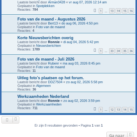
Laatste bericht door
Arman3428
«
vr aug 07, 2026 12:14 am
Geplaatst in
Spotplekken
Reacties:
784
1
13
14
15
16
…
Foto van de maand - Augustus 2026
Laatste bericht door
Bert13
«
do aug 06, 2026 4:50 pm
Geplaatst in
Foto van de maand
Reacties:
4
Korte Nieuwsberichten overig
Laatste bericht door
Ronnie
«
di aug 04, 2026 5:42 pm
Geplaatst in
Nieuwsberichten
Reacties:
1789
1
33
34
35
36
…
Foto van de maand - Juli 2026
Laatste bericht door
Rubenr
«
ma aug 03, 2026 8:45 pm
Geplaatst in
Foto van de maand
Reacties:
11
Uitleg foto's plaatsen op het forum.
Laatste bericht door
DDZ7504
«
zo aug 02, 2026 5:58 pm
Geplaatst in
Algemeen
Reacties:
36
Werkzaamheden Nederland
Laatste bericht door
Ronnie
«
zo aug 02, 2026 3:59 pm
Geplaatst in
Werkzaamheden
Reacties:
711
1
12
13
14
15
…
Er zijn 8 resultaten gevonden • Pagina
1
van
1
Ga naar