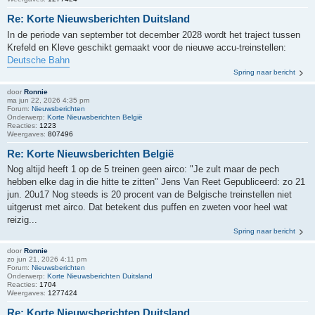
Re: Korte Nieuwsberichten Duitsland
In de periode van september tot december 2028 wordt het traject tussen
Krefeld en Kleve geschikt gemaakt voor de nieuwe accu-treinstellen:
Deutsche Bahn
Spring naar bericht
door
Ronnie
ma jun 22, 2026 4:35 pm
Forum:
Nieuwsberichten
Onderwerp:
Korte Nieuwsberichten België
Reacties:
1223
Weergaves:
807496
Re: Korte Nieuwsberichten België
Nog altijd heeft 1 op de 5 treinen geen airco: "Je zult maar de pech
hebben elke dag in die hitte te zitten" Jens Van Reet Gepubliceerd: zo 21
jun. 20u17 Nog steeds is 20 procent van de Belgische treinstellen niet
uitgerust met airco. Dat betekent dus puffen en zweten voor heel wat
reizig...
Spring naar bericht
door
Ronnie
zo jun 21, 2026 4:11 pm
Forum:
Nieuwsberichten
Onderwerp:
Korte Nieuwsberichten Duitsland
Reacties:
1704
Weergaves:
1277424
Re: Korte Nieuwsberichten Duitsland