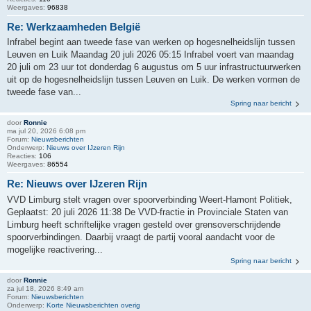
Weergaves:
96838
Re: Werkzaamheden België
Infrabel begint aan tweede fase van werken op hogesnelheidslijn tussen
Leuven en Luik Maandag 20 juli 2026 05:15 Infrabel voert van maandag
20 juli om 23 uur tot donderdag 6 augustus om 5 uur infrastructuurwerken
uit op de hogesnelheidslijn tussen Leuven en Luik. De werken vormen de
tweede fase van...
Spring naar bericht
door
Ronnie
ma jul 20, 2026 6:08 pm
Forum:
Nieuwsberichten
Onderwerp:
Nieuws over IJzeren Rijn
Reacties:
106
Weergaves:
86554
Re: Nieuws over IJzeren Rijn
VVD Limburg stelt vragen over spoorverbinding Weert-Hamont Politiek,
Geplaatst: 20 juli 2026 11:38 De VVD-fractie in Provinciale Staten van
Limburg heeft schriftelijke vragen gesteld over grensoverschrijdende
spoorverbindingen. Daarbij vraagt de partij vooral aandacht voor de
mogelijke reactivering...
Spring naar bericht
door
Ronnie
za jul 18, 2026 8:49 am
Forum:
Nieuwsberichten
Onderwerp:
Korte Nieuwsberichten overig