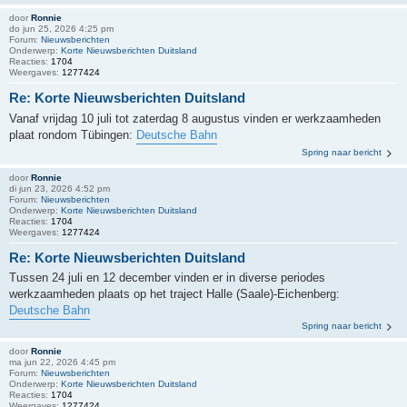
door
Ronnie
do jun 25, 2026 4:25 pm
Forum:
Nieuwsberichten
Onderwerp:
Korte Nieuwsberichten Duitsland
Reacties:
1704
Weergaves:
1277424
Re: Korte Nieuwsberichten Duitsland
Vanaf vrijdag 10 juli tot zaterdag 8 augustus vinden er werkzaamheden
plaat rondom Tübingen:
Deutsche Bahn
Spring naar bericht
door
Ronnie
di jun 23, 2026 4:52 pm
Forum:
Nieuwsberichten
Onderwerp:
Korte Nieuwsberichten Duitsland
Reacties:
1704
Weergaves:
1277424
Re: Korte Nieuwsberichten Duitsland
Tussen 24 juli en 12 december vinden er in diverse periodes
werkzaamheden plaats op het traject Halle (Saale)-Eichenberg:
Deutsche Bahn
Spring naar bericht
door
Ronnie
ma jun 22, 2026 4:45 pm
Forum:
Nieuwsberichten
Onderwerp:
Korte Nieuwsberichten Duitsland
Reacties:
1704
Weergaves:
1277424