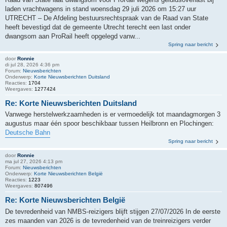
laden vrachtwagens in stand woensdag 29 juli 2026 om 15:27 uur
UTRECHT – De Afdeling bestuursrechtspraak van de Raad van State
heeft bevestigd dat de gemeente Utrecht terecht een last onder
dwangsom aan ProRail heeft opgelegd vanw...
Spring naar bericht
door
Ronnie
di jul 28, 2026 4:36 pm
Forum:
Nieuwsberichten
Onderwerp:
Korte Nieuwsberichten Duitsland
Reacties:
1704
Weergaves:
1277424
Re: Korte Nieuwsberichten Duitsland
Vanwege herstelwerkzaamheden is er vermoedelijk tot maandagmorgen 3
augustus maar één spoor beschikbaar tussen Heilbronn en Plochingen:
Deutsche Bahn
Spring naar bericht
door
Ronnie
ma jul 27, 2026 4:13 pm
Forum:
Nieuwsberichten
Onderwerp:
Korte Nieuwsberichten België
Reacties:
1223
Weergaves:
807496
Re: Korte Nieuwsberichten België
De tevredenheid van NMBS-reizigers blijft stijgen 27/07/2026 In de eerste
zes maanden van 2026 is de tevredenheid van de treinreizigers verder