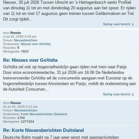
Nieuws, 30 juli 2026 Tussen Utrecht en ’s-Hertogenbosch werkt ProRail
van dinsdag 11 tot en met donderdag 20 augustus aan het spoor. Er rijden
van 11 tot en met 17 augustus geen treinen tussen Geldermalsen en Tiel.
Dit zorgt tijdeli...
Spring naar bericht
door
Ronnie
vr jul 31, 2026 4:18 pm
Forum:
Nieuwsberichten
Onderwerp:
Nieuws over GoVolta
Reacties:
9
Weergaves:
7923
Re: Nieuws over GoVolta
GoVolta wil ook op hogesnelheidslijn gaan rijden met trein naar Parijs
Door onze economieredactie, 31 jul 2026 om 16:06 De Nederlandse
treinvervoerder GoVolta wil de concurrentie aangaan met Eurostar op de
hogesnelheidslijn tussen Amsterdam en Parijs, meldt de onderneming aan
de Autoriteit Consumen...
Spring naar bericht
door
Ronnie
do jul 30, 2026 4:12 pm
Forum:
Nieuwsberichten
Onderwerp:
Korte Nieuwsberichten Duitsland
Reacties:
1704
Weergaves:
1277424
Re: Korte Nieuwsberichten Duitsland
Deutsche Bahn maakt na 7 jaar weer winst met spooractiviteiten