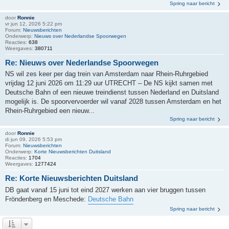
Spring naar bericht
door
Ronnie
vr jun 12, 2026 5:22 pm
Forum:
Nieuwsberichten
Onderwerp:
Nieuws over Nederlandse Spoorwegen
Reacties:
638
Weergaves:
380711
Re: Nieuws over Nederlandse Spoorwegen
NS wil zes keer per dag trein van Amsterdam naar Rhein-Ruhrgebied
vrijdag 12 juni 2026 om 11:29 uur UTRECHT – De NS kijkt samen met
Deutsche Bahn of een nieuwe treindienst tussen Nederland en Duitsland
mogelijk is. De spoorvervoerder wil vanaf 2028 tussen Amsterdam en het
Rhein-Ruhrgebied een nieuw...
Spring naar bericht
door
Ronnie
di jun 09, 2026 5:53 pm
Forum:
Nieuwsberichten
Onderwerp:
Korte Nieuwsberichten Duitsland
Reacties:
1704
Weergaves:
1277424
Re: Korte Nieuwsberichten Duitsland
DB gaat vanaf 15 juni tot eind 2027 werken aan vier bruggen tussen
Fröndenberg en Meschede:
Deutsche Bahn
Spring naar bericht