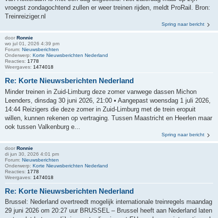
vroegst zondagochtend zullen er weer treinen rijden, meldt ProRail. Bron:
Treinreiziger.nl
Spring naar bericht
door
Ronnie
wo jul 01, 2026 4:39 pm
Forum:
Nieuwsberichten
Onderwerp:
Korte Nieuwsberichten Nederland
Reacties:
1778
Weergaves:
1474018
Re: Korte Nieuwsberichten Nederland
Minder treinen in Zuid-Limburg deze zomer vanwege dassen Michon
Leenders, dinsdag 30 juni 2026, 21:00 • Aangepast woensdag 1 juli 2026,
14:44 Reizigers die deze zomer in Zuid-Limburg met de trein eropuit
willen, kunnen rekenen op vertraging. Tussen Maastricht en Heerlen maar
ook tussen Valkenburg e...
Spring naar bericht
door
Ronnie
di jun 30, 2026 4:01 pm
Forum:
Nieuwsberichten
Onderwerp:
Korte Nieuwsberichten Nederland
Reacties:
1778
Weergaves:
1474018
Re: Korte Nieuwsberichten Nederland
Brussel: Nederland overtreedt mogelijk internationale treinregels maandag
29 juni 2026 om 20:27 uur BRUSSEL – Brussel heeft aan Nederland laten