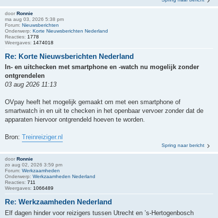
door
Ronnie
ma aug 03, 2026 5:38 pm
Forum:
Nieuwsberichten
Onderwerp:
Korte Nieuwsberichten Nederland
Reacties:
1778
Weergaves:
1474018
Re: Korte Nieuwsberichten Nederland
In- en uitchecken met smartphone en -watch nu mogelijk zonder
ontgrendelen
03 aug 2026 11:13
OVpay heeft het mogelijk gemaakt om met een smartphone of
smartwatch in en uit te checken in het openbaar vervoer zonder dat de
apparaten hiervoor ontgrendeld hoeven te worden.
Bron:
Treinreiziger.nl
Spring naar bericht
door
Ronnie
zo aug 02, 2026 3:59 pm
Forum:
Werkzaamheden
Onderwerp:
Werkzaamheden Nederland
Reacties:
711
Weergaves:
1066489
Re: Werkzaamheden Nederland
Elf dagen hinder voor reizigers tussen Utrecht en ’s-Hertogenbosch