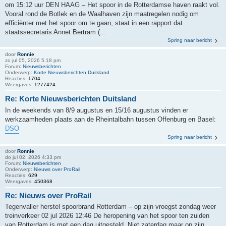
om 15:12 uur DEN HAAG – Het spoor in de Rotterdamse haven raakt vol.
Vooral rond de Botlek en de Waalhaven zijn maatregelen nodig om
efficiënter met het spoor om te gaan, staat in een rapport dat
staatssecretaris Annet Bertram (...
Spring naar bericht
door
Ronnie
zo jul 05, 2026 5:18 pm
Forum:
Nieuwsberichten
Onderwerp:
Korte Nieuwsberichten Duitsland
Reacties:
1704
Weergaves:
1277424
Re: Korte Nieuwsberichten Duitsland
In de weekends van 8/9 augustus en 15/16 augustus vinden er
werkzaamheden plaats aan de Rheintalbahn tussen Offenburg en Basel:
DSO
Spring naar bericht
door
Ronnie
do jul 02, 2026 4:33 pm
Forum:
Nieuwsberichten
Onderwerp:
Nieuws over ProRail
Reacties:
629
Weergaves:
450368
Re: Nieuws over ProRail
Tegenvaller herstel spoorbrand Rotterdam – op zijn vroegst zondag weer
treinverkeer 02 jul 2026 12:46 De heropening van het spoor ten zuiden
van Rotterdam is met een dag uitgesteld. Niet zaterdag maar op zijn