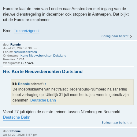
Eurostar laat de trein van Londen naar Amsterdam met ingang van de
nieuwe dienstregeling in december ook stoppen in Antwerpen. Dat blijkt
uit de Eurostar reisplanner.
Bron:
Treinreiziger.nl
Spring naar bericht
door
Ronnie
do jul 23, 2026 6:30 pm
Forum:
Nieuwsberichten
Onderwerp:
Korte Nieuwsberichten Duitsland
Reacties:
1704
Weergaves:
1277424
Re: Korte Nieuwsberichten Duitsland
Ronnie
schreef:
↑
De ingebruikname van het traject Regensburg-Nürnberg na sanering
loopt vertraging op. Uiterlijk 31 juli moet het traject weer in gebruik zijn
genomen:
Deutsche Bahn
Vanaf 27 juli rijden de eerste treinen tussen Nürnberg en Neumarkt:
Deutsche Bahn
Spring naar bericht
door
Ronnie
wo jul 22, 2026 5:57 pm