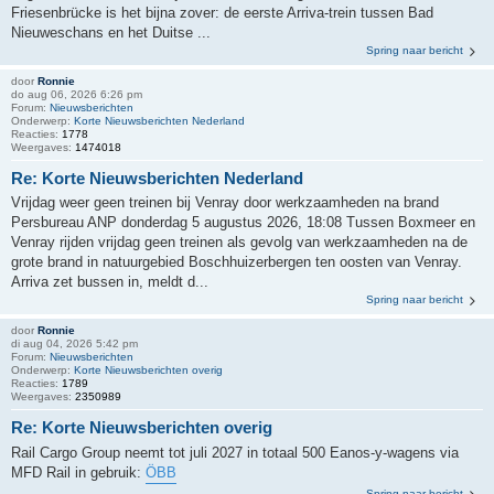
Friesenbrücke is het bijna zover: de eerste Arriva-trein tussen Bad
Nieuweschans en het Duitse ...
Spring naar bericht
door
Ronnie
do aug 06, 2026 6:26 pm
Forum:
Nieuwsberichten
Onderwerp:
Korte Nieuwsberichten Nederland
Reacties:
1778
Weergaves:
1474018
Re: Korte Nieuwsberichten Nederland
Vrijdag weer geen treinen bij Venray door werkzaamheden na brand
Persbureau ANP donderdag 5 augustus 2026, 18:08 Tussen Boxmeer en
Venray rijden vrijdag geen treinen als gevolg van werkzaamheden na de
grote brand in natuurgebied Boschhuizerbergen ten oosten van Venray.
Arriva zet bussen in, meldt d...
Spring naar bericht
door
Ronnie
di aug 04, 2026 5:42 pm
Forum:
Nieuwsberichten
Onderwerp:
Korte Nieuwsberichten overig
Reacties:
1789
Weergaves:
2350989
Re: Korte Nieuwsberichten overig
Rail Cargo Group neemt tot juli 2027 in totaal 500 Eanos-y-wagens via
MFD Rail in gebruik:
ÖBB
Spring naar bericht