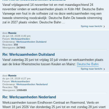
Vanaf vrijdagavond 14 november tot en met maandagochtend 24
november vinden er werkzaamheden plaats in Köln Hbf: Deutsche Bahn
Vanwege een fout in de software zal na deze werkzaamheden nog een
tweede stremming noodzakelijk: Deutsche Bahn De tweede stremming
zal in 2027 plaats vinden: Deutsche Bahn ...
Spring naar bericht
door
Ronnie
do jun 18, 2026 4:40 pm
Forum:
Werkzaamheden
Onderwerp:
Werkzaamheden Duitsland
Reacties:
356
Weergaves:
247663
Re: Werkzaamheden Duitsland
Vanaf zaterdag 20 juni tot vrijdag 10 juli vinden er werkaamheden plaats
aan de linker Rheinstrecke tussen Keulen en Mainz:
Deutsche Bahn
Spring naar bericht
door
Ronnie
do jun 18, 2026 4:27 pm
Forum:
Werkzaamheden
Onderwerp:
Werkzaamheden Nederland
Reacties:
711
Weergaves:
1066489
Re: Werkzaamheden Nederland
Werkzaamheden tussen Eindhoven Centraal en Roermond, Venlo en
Weert 18 juni 2026 Van donderdag 25 juni tot en met zondag 28 juni voert