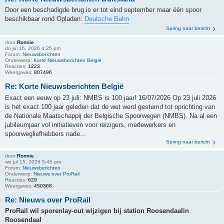
Door een beschadigde brug is er tot eind september maar één spoor
beschikbaar rond Opladen:
Deutsche Bahn
Spring naar bericht
door
Ronnie
do jul 16, 2026 4:25 pm
Forum:
Nieuwsberichten
Onderwerp:
Korte Nieuwsberichten België
Reacties:
1223
Weergaves:
807496
Re: Korte Nieuwsberichten België
Exact een eeuw op 23 juli: NMBS is 100 jaar! 16/07/2026 Op 23 juli 2026
is het exact 100 jaar geleden dat de wet werd gestemd tot oprichting van
de Nationale Maatschappij der Belgische Spoorwegen (NMBS). Na al een
jubileumjaar vol initiatieven voor reizigers, medewerkers en
spoorwegliefhebbers nade...
Spring naar bericht
door
Ronnie
wo jul 15, 2026 5:45 pm
Forum:
Nieuwsberichten
Onderwerp:
Nieuws over ProRail
Reacties:
629
Weergaves:
450368
Re: Nieuws over ProRail
ProRail wil sporenlay-out wijzigen bij station Roosendaalin
Roosendaal