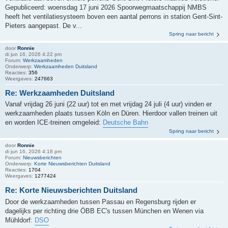
Gepubliceerd: woensdag 17 juni 2026 Spoorwegmaatschappij NMBS
heeft het ventilatiesysteem boven een aantal perrons in station Gent-Sint-
Pieters aangepast. De v...
Spring naar bericht
door
Ronnie
di jun 16, 2026 4:22 pm
Forum:
Werkzaamheden
Onderwerp:
Werkzaamheden Duitsland
Reacties:
356
Weergaves:
247663
Re: Werkzaamheden Duitsland
Vanaf vrijdag 26 juni (22 uur) tot en met vrijdag 24 juli (4 uur) vinden er
werkzaamheden plaats tussen Köln en Düren. Hierdoor vallen treinen uit
en worden ICE-treinen omgeleid:
Deutsche Bahn
Spring naar bericht
door
Ronnie
di jun 16, 2026 4:18 pm
Forum:
Nieuwsberichten
Onderwerp:
Korte Nieuwsberichten Duitsland
Reacties:
1704
Weergaves:
1277424
Re: Korte Nieuwsberichten Duitsland
Door de werkzaamheden tussen Passau en Regensburg rijden er
dagelijks per richting drie ÖBB EC's tussen München en Wenen via
Mühldorf:
DSO