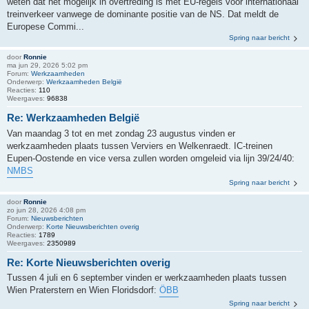
weten dat het mogelijk in overtreding is met EU-regels voor internationaal
treinverkeer vanwege de dominante positie van de NS. Dat meldt de
Europese Commi...
Spring naar bericht
door
Ronnie
ma jun 29, 2026 5:02 pm
Forum:
Werkzaamheden
Onderwerp:
Werkzaamheden België
Reacties:
110
Weergaves:
96838
Re: Werkzaamheden België
Van maandag 3 tot en met zondag 23 augustus vinden er
werkzaamheden plaats tussen Verviers en Welkenraedt. IC-treinen
Eupen-Oostende en vice versa zullen worden omgeleid via lijn 39/24/40:
NMBS
Spring naar bericht
door
Ronnie
zo jun 28, 2026 4:08 pm
Forum:
Nieuwsberichten
Onderwerp:
Korte Nieuwsberichten overig
Reacties:
1789
Weergaves:
2350989
Re: Korte Nieuwsberichten overig
Tussen 4 juli en 6 september vinden er werkzaamheden plaats tussen
Wien Praterstern en Wien Floridsdorf:
ÖBB
Spring naar bericht