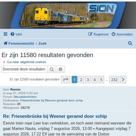
V&A
Registreer
Aanmelden
Z
Forumoverzicht
Zoek
o
Er zijn 11580 resultaten gevonden
e
Ga naar uitgebreid zoeken
k
Zoek
Uitgebreid zoeken
Pagina
1
van
232
1
2
3
4
5
232
Volg
Er zijn 11580 resultaten gevonden
…
door
Ronnie
vr aug 07, 2026 5:20 pm
Forum:
Nieuwsberichten
Onderwerp:
Friesenbrücke bij Weener geramd door schip
Reacties:
45
Weergaves:
28279
Re: Friesenbrücke bij Weener geramd door schip
Eerste trein naar Leer kan vertrekken, en toch weet niemand wanneer die
gaat Marten Nauta, vrijdag 7 augustus 2026, 13:00 • Aangepast vrijdag 7
augustus 2026, 17:22 Elf jaar na de aanvaring van de Duitse