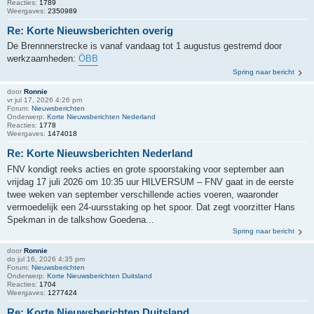
Reacties:
1789
Weergaves:
2350989
Re: Korte Nieuwsberichten overig
De Brennnerstrecke is vanaf vandaag tot 1 augustus gestremd door
werkzaamheden:
ÖBB
Spring naar bericht
door
Ronnie
vr jul 17, 2026 4:26 pm
Forum:
Nieuwsberichten
Onderwerp:
Korte Nieuwsberichten Nederland
Reacties:
1778
Weergaves:
1474018
Re: Korte Nieuwsberichten Nederland
FNV kondigt reeks acties en grote spoorstaking voor september aan
vrijdag 17 juli 2026 om 10:35 uur HILVERSUM – FNV gaat in de eerste
twee weken van september verschillende acties voeren, waaronder
vermoedelijk een 24-uursstaking op het spoor. Dat zegt voorzitter Hans
Spekman in de talkshow Goedena...
Spring naar bericht
door
Ronnie
do jul 16, 2026 4:35 pm
Forum:
Nieuwsberichten
Onderwerp:
Korte Nieuwsberichten Duitsland
Reacties:
1704
Weergaves:
1277424
Re: Korte Nieuwsberichten Duitsland