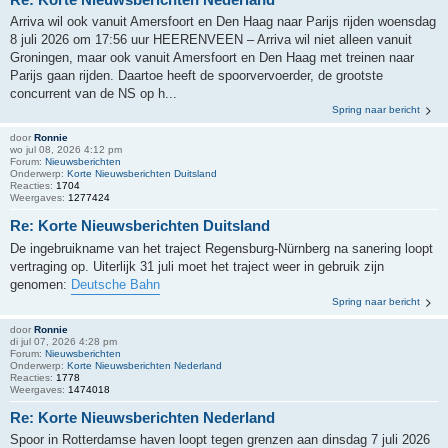
Arriva wil ook vanuit Amersfoort en Den Haag naar Parijs rijden woensdag
8 juli 2026 om 17:56 uur HEERENVEEN – Arriva wil niet alleen vanuit
Groningen, maar ook vanuit Amersfoort en Den Haag met treinen naar
Parijs gaan rijden. Daartoe heeft de spoorvervoerder, de grootste
concurrent van de NS op h...
Spring naar bericht
door
Ronnie
wo jul 08, 2026 4:12 pm
Forum:
Nieuwsberichten
Onderwerp:
Korte Nieuwsberichten Duitsland
Reacties:
1704
Weergaves:
1277424
Re: Korte Nieuwsberichten Duitsland
De ingebruikname van het traject Regensburg-Nürnberg na sanering loopt
vertraging op. Uiterlijk 31 juli moet het traject weer in gebruik zijn
genomen:
Deutsche Bahn
Spring naar bericht
door
Ronnie
di jul 07, 2026 4:28 pm
Forum:
Nieuwsberichten
Onderwerp:
Korte Nieuwsberichten Nederland
Reacties:
1778
Weergaves:
1474018
Re: Korte Nieuwsberichten Nederland
Spoor in Rotterdamse haven loopt tegen grenzen aan dinsdag 7 juli 2026