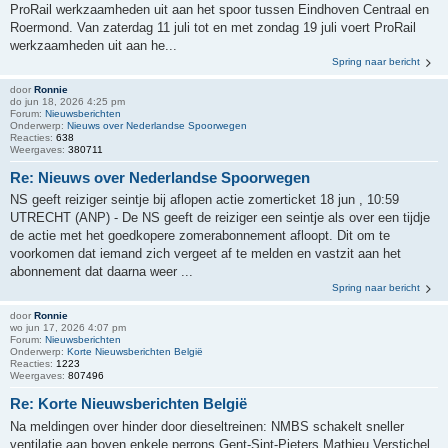
ProRail werkzaamheden uit aan het spoor tussen Eindhoven Centraal en
Roermond. Van zaterdag 11 juli tot en met zondag 19 juli voert ProRail
werkzaamheden uit aan he...
Spring naar bericht
door
Ronnie
do jun 18, 2026 4:25 pm
Forum:
Nieuwsberichten
Onderwerp:
Nieuws over Nederlandse Spoorwegen
Reacties:
638
Weergaves:
380711
Re: Nieuws over Nederlandse Spoorwegen
NS geeft reiziger seintje bij aflopen actie zomerticket 18 jun , 10:59
UTRECHT (ANP) - De NS geeft de reiziger een seintje als over een tijdje
de actie met het goedkopere zomerabonnement afloopt. Dit om te
voorkomen dat iemand zich vergeet af te melden en vastzit aan het
abonnement dat daarna weer ...
Spring naar bericht
door
Ronnie
wo jun 17, 2026 4:07 pm
Forum:
Nieuwsberichten
Onderwerp:
Korte Nieuwsberichten België
Reacties:
1223
Weergaves:
807496
Re: Korte Nieuwsberichten België
Na meldingen over hinder door dieseltreinen: NMBS schakelt sneller
ventilatie aan boven enkele perrons Gent-Sint-Pieters Mathieu Verstichel