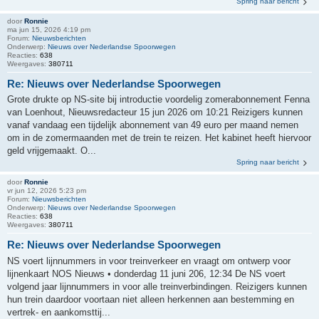
Spring naar bericht
door
Ronnie
ma jun 15, 2026 4:19 pm
Forum:
Nieuwsberichten
Onderwerp:
Nieuws over Nederlandse Spoorwegen
Reacties:
638
Weergaves:
380711
Re: Nieuws over Nederlandse Spoorwegen
Grote drukte op NS-site bij introductie voordelig zomerabonnement Fenna
van Loenhout, Nieuwsredacteur 15 jun 2026 om 10:21 Reizigers kunnen
vanaf vandaag een tijdelijk abonnement van 49 euro per maand nemen
om in de zomermaanden met de trein te reizen. Het kabinet heeft hiervoor
geld vrijgemaakt. O...
Spring naar bericht
door
Ronnie
vr jun 12, 2026 5:23 pm
Forum:
Nieuwsberichten
Onderwerp:
Nieuws over Nederlandse Spoorwegen
Reacties:
638
Weergaves:
380711
Re: Nieuws over Nederlandse Spoorwegen
NS voert lijnnummers in voor treinverkeer en vraagt om ontwerp voor
lijnenkaart NOS Nieuws • donderdag 11 juni 206, 12:34 De NS voert
volgend jaar lijnnummers in voor alle treinverbindingen. Reizigers kunnen
hun trein daardoor voortaan niet alleen herkennen aan bestemming en
vertrek- en aankomsttij...