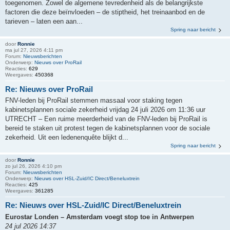
toegenomen. Zowel de algemene tevredenheid als de belangrijkste
factoren die deze beïnvloeden – de stiptheid, het treinaanbod en de
tarieven – laten een aan...
Spring naar bericht
door
Ronnie
ma jul 27, 2026 4:11 pm
Forum:
Nieuwsberichten
Onderwerp:
Nieuws over ProRail
Reacties:
629
Weergaves:
450368
Re: Nieuws over ProRail
FNV-leden bij ProRail stemmen massaal voor staking tegen
kabinetsplannen sociale zekerheid vrijdag 24 juli 2026 om 11:36 uur
UTRECHT – Een ruime meerderheid van de FNV-leden bij ProRail is
bereid te staken uit protest tegen de kabinetsplannen voor de sociale
zekerheid. Uit een ledenenquête blijkt d...
Spring naar bericht
door
Ronnie
zo jul 26, 2026 4:10 pm
Forum:
Nieuwsberichten
Onderwerp:
Nieuws over HSL-Zuid/IC Direct/Beneluxtrein
Reacties:
425
Weergaves:
361285
Re: Nieuws over HSL-Zuid/IC Direct/Beneluxtrein
Eurostar Londen – Amsterdam voegt stop toe in Antwerpen
24 jul 2026 14:37