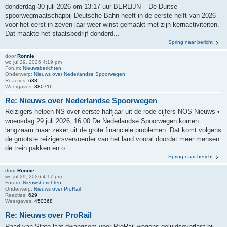
donderdag 30 juli 2026 om 13:17 uur BERLIJN – De Duitse
spoorwegmaatschappij Deutsche Bahn heeft in de eerste helft van 2026
voor het eerst in zeven jaar weer winst gemaakt met zijn kernactiviteiten.
Dat maakte het staatsbedrijf donderd...
Spring naar bericht
door
Ronnie
wo jul 29, 2026 4:19 pm
Forum:
Nieuwsberichten
Onderwerp:
Nieuws over Nederlandse Spoorwegen
Reacties:
638
Weergaves:
380711
Re: Nieuws over Nederlandse Spoorwegen
Reizigers helpen NS over eerste halfjaar uit de rode cijfers NOS Nieuws •
woensdag 29 juli 2026, 16:00 De Nederlandse Spoorwegen komen
langzaam maar zeker uit de grote financiële problemen. Dat komt volgens
de grootste reizigersvervoerder van het land vooral doordat meer mensen
de trein pakken en o...
Spring naar bericht
door
Ronnie
wo jul 29, 2026 4:17 pm
Forum:
Nieuwsberichten
Onderwerp:
Nieuws over ProRail
Reacties:
629
Weergaves:
450368
Re: Nieuws over ProRail
Raad van State laat dwangsom voor ProRail wegens geluidsoverlast bij