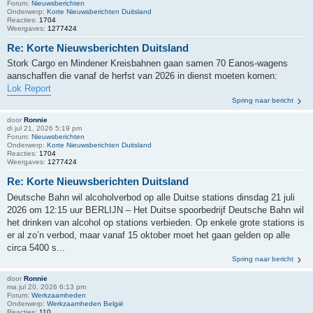
Forum:
Nieuwsberichten
Onderwerp:
Korte Nieuwsberichten Duitsland
Reacties:
1704
Weergaves:
1277424
Re: Korte Nieuwsberichten Duitsland
Stork Cargo en Mindener Kreisbahnen gaan samen 70 Eanos-wagens
aanschaffen die vanaf de herfst van 2026 in dienst moeten komen:
Lok Report
Spring naar bericht
door
Ronnie
di jul 21, 2026 5:19 pm
Forum:
Nieuwsberichten
Onderwerp:
Korte Nieuwsberichten Duitsland
Reacties:
1704
Weergaves:
1277424
Re: Korte Nieuwsberichten Duitsland
Deutsche Bahn wil alcoholverbod op alle Duitse stations dinsdag 21 juli
2026 om 12:15 uur BERLIJN – Het Duitse spoorbedrijf Deutsche Bahn wil
het drinken van alcohol op stations verbieden. Op enkele grote stations is
er al zo’n verbod, maar vanaf 15 oktober moet het gaan gelden op alle
circa 5400 s...
Spring naar bericht
door
Ronnie
ma jul 20, 2026 6:13 pm
Forum:
Werkzaamheden
Onderwerp:
Werkzaamheden België
Reacties:
110