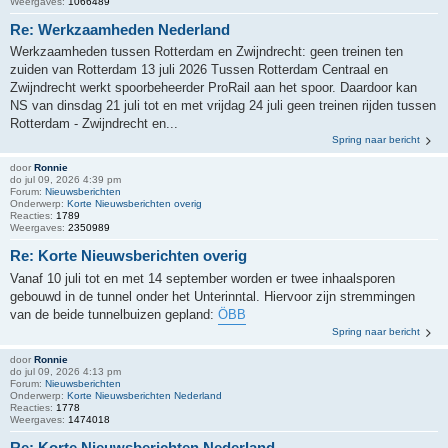
Weergaves:
1066489
Re: Werkzaamheden Nederland
Werkzaamheden tussen Rotterdam en Zwijndrecht: geen treinen ten
zuiden van Rotterdam 13 juli 2026 Tussen Rotterdam Centraal en
Zwijndrecht werkt spoorbeheerder ProRail aan het spoor. Daardoor kan
NS van dinsdag 21 juli tot en met vrijdag 24 juli geen treinen rijden tussen
Rotterdam - Zwijndrecht en...
Spring naar bericht
door
Ronnie
do jul 09, 2026 4:39 pm
Forum:
Nieuwsberichten
Onderwerp:
Korte Nieuwsberichten overig
Reacties:
1789
Weergaves:
2350989
Re: Korte Nieuwsberichten overig
Vanaf 10 juli tot en met 14 september worden er twee inhaalsporen
gebouwd in de tunnel onder het Unterinntal. Hiervoor zijn stremmingen
van de beide tunnelbuizen gepland:
ÖBB
Spring naar bericht
door
Ronnie
do jul 09, 2026 4:13 pm
Forum:
Nieuwsberichten
Onderwerp:
Korte Nieuwsberichten Nederland
Reacties:
1778
Weergaves:
1474018
Re: Korte Nieuwsberichten Nederland