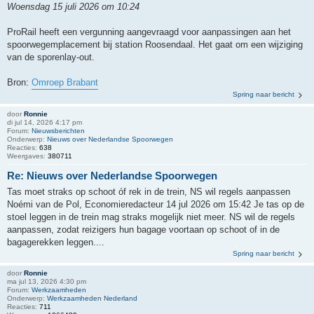
Woensdag 15 juli 2026 om 10:24
ProRail heeft een vergunning aangevraagd voor aanpassingen aan het
spoorwegemplacement bij station Roosendaal. Het gaat om een wijziging
van de sporenlay-out.
Bron:
Omroep Brabant
Spring naar bericht
door
Ronnie
di jul 14, 2026 4:17 pm
Forum:
Nieuwsberichten
Onderwerp:
Nieuws over Nederlandse Spoorwegen
Reacties:
638
Weergaves:
380711
Re: Nieuws over Nederlandse Spoorwegen
Tas moet straks op schoot óf rek in de trein, NS wil regels aanpassen
Noémi van de Pol, Economieredacteur 14 jul 2026 om 15:42 Je tas op de
stoel leggen in de trein mag straks mogelijk niet meer. NS wil de regels
aanpassen, zodat reizigers hun bagage voortaan op schoot of in de
bagagerekken leggen....
Spring naar bericht
door
Ronnie
ma jul 13, 2026 4:30 pm
Forum:
Werkzaamheden
Onderwerp:
Werkzaamheden Nederland
Reacties:
711