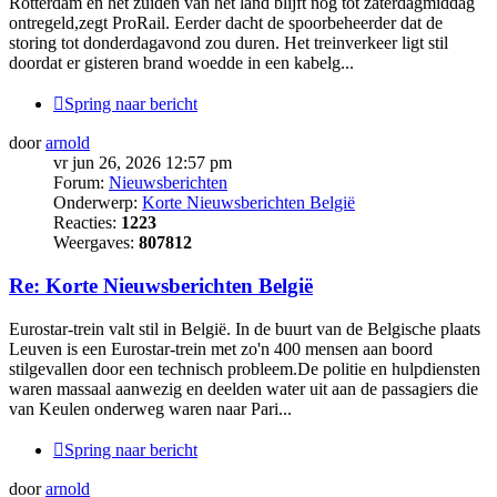
Rotterdam en het zuiden van het land blijft nog tot zaterdagmiddag
ontregeld,zegt ProRail. Eerder dacht de spoorbeheerder dat de
storing tot donderdagavond zou duren. Het treinverkeer ligt stil
doordat er gisteren brand woedde in een kabelg...
Spring naar bericht
door
arnold
vr jun 26, 2026 12:57 pm
Forum:
Nieuwsberichten
Onderwerp:
Korte Nieuwsberichten België
Reacties:
1223
Weergaves:
807812
Re: Korte Nieuwsberichten België
Eurostar-trein valt stil in België. In de buurt van de Belgische plaats
Leuven is een Eurostar-trein met zo'n 400 mensen aan boord
stilgevallen door een technisch probleem.De politie en hulpdiensten
waren massaal aanwezig en deelden water uit aan de passagiers die
van Keulen onderweg waren naar Pari...
Spring naar bericht
door
arnold