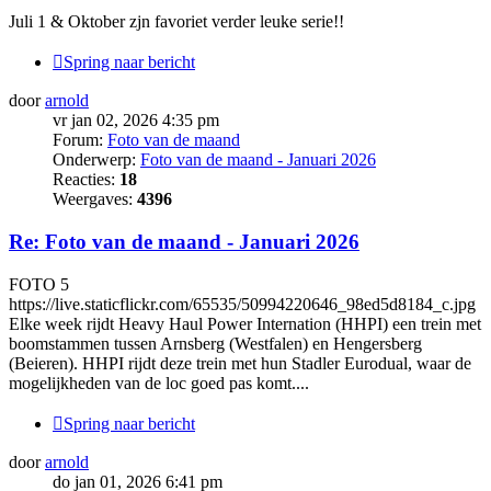
Juli 1 & Oktober zjn favoriet verder leuke serie!!
Spring naar bericht
door
arnold
vr jan 02, 2026 4:35 pm
Forum:
Foto van de maand
Onderwerp:
Foto van de maand - Januari 2026
Reacties:
18
Weergaves:
4396
Re: Foto van de maand - Januari 2026
FOTO 5
https://live.staticflickr.com/65535/50994220646_98ed5d8184_c.jpg
Elke week rijdt Heavy Haul Power Internation (HHPI) een trein met
boomstammen tussen Arnsberg (Westfalen) en Hengersberg
(Beieren). HHPI rijdt deze trein met hun Stadler Eurodual, waar de
mogelijkheden van de loc goed pas komt....
Spring naar bericht
door
arnold
do jan 01, 2026 6:41 pm