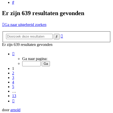
Zoek
Er zijn 639 resultaten gevonden
Ga naar uitgebreid zoeken
Uitgebreid
Zoek
zoeken
Er zijn 639 resultaten gevonden
Pagina
1
Ga naar pagina:
van
13
1
2
3
4
5
…
13
Volgende
door
arnold