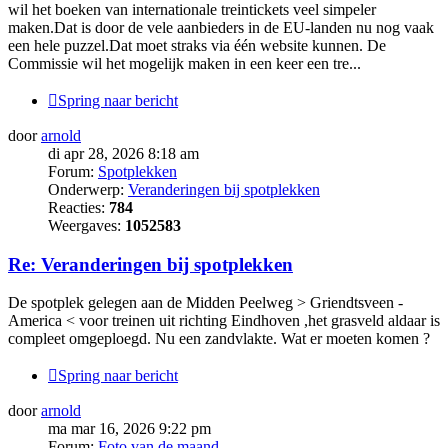
wil het boeken van internationale treintickets veel simpeler
maken.Dat is door de vele aanbieders in de EU-landen nu nog vaak
een hele puzzel.Dat moet straks via één website kunnen. De
Commissie wil het mogelijk maken in een keer een tre...
Spring naar bericht
door
arnold
di apr 28, 2026 8:18 am
Forum:
Spotplekken
Onderwerp:
Veranderingen bij spotplekken
Reacties:
784
Weergaves:
1052583
Re: Veranderingen bij spotplekken
De spotplek gelegen aan de Midden Peelweg > Griendtsveen -
America < voor treinen uit richting Eindhoven ,het grasveld aldaar is
compleet omgeploegd. Nu een zandvlakte. Wat er moeten komen ?
Spring naar bericht
door
arnold
ma mar 16, 2026 9:22 pm
Forum:
Foto van de maand