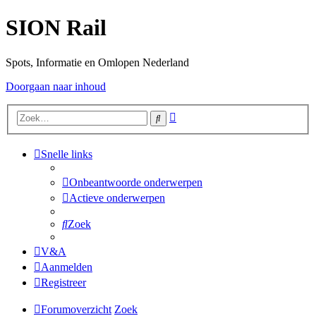
SION Rail
Spots, Informatie en Omlopen Nederland
Doorgaan naar inhoud
Uitgebreid
Zoek
zoeken
Snelle links
Onbeantwoorde onderwerpen
Actieve onderwerpen
Zoek
V&A
Aanmelden
Registreer
Forumoverzicht
Zoek