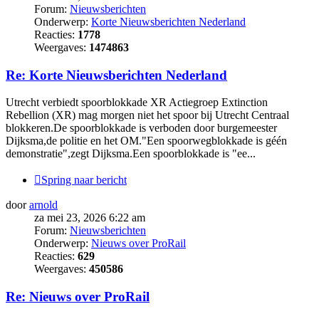
Forum:
Nieuwsberichten
Onderwerp:
Korte Nieuwsberichten Nederland
Reacties:
1778
Weergaves:
1474863
Re: Korte Nieuwsberichten Nederland
Utrecht verbiedt spoorblokkade XR Actiegroep Extinction
Rebellion (XR) mag morgen niet het spoor bij Utrecht Centraal
blokkeren.De spoorblokkade is verboden door burgemeester
Dijksma,de politie en het OM."Een spoorwegblokkade is géén
demonstratie",zegt Dijksma.Een spoorblokkade is "ee...
Spring naar bericht
door
arnold
za mei 23, 2026 6:22 am
Forum:
Nieuwsberichten
Onderwerp:
Nieuws over ProRail
Reacties:
629
Weergaves:
450586
Re: Nieuws over ProRail