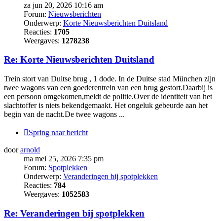
za jun 20, 2026 10:16 am
Forum:
Nieuwsberichten
Onderwerp:
Korte Nieuwsberichten Duitsland
Reacties:
1705
Weergaves:
1278238
Re: Korte Nieuwsberichten Duitsland
Trein stort van Duitse brug , 1 dode. In de Duitse stad München zijn
twee wagons van een goederentrein van een brug gestort.Daarbij is
een persoon omgekomen,meldt de politie.Over de identiteit van het
slachtoffer is niets bekendgemaakt. Het ongeluk gebeurde aan het
begin van de nacht.De twee wagons ...
Spring naar bericht
door
arnold
ma mei 25, 2026 7:35 pm
Forum:
Spotplekken
Onderwerp:
Veranderingen bij spotplekken
Reacties:
784
Weergaves:
1052583
Re: Veranderingen bij spotplekken