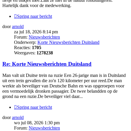
flesje en blikjes mee.Laat ze niet in de natuur rondslingeren.
Hartelijk dank voor de medewerking.
Spring naar bericht
door
arnold
za jul 18, 2026 8:14 pm
Forum:
Nieuwsberichten
Onderwerp:
Korte Nieuwsberichten Duitsland
Reacties:
1705
Weergaves:
1278238
Re: Korte Nieuwsberichten Duitsland
Man valt uit Duitse trein na ruzie Een 26-jarige man is in Duitsland
uit een trein gevallen die zo'n 120 kilometer per uur reed.De man
werkte als beveiliger van Deutsche Bahn en was opgeroepen voor
een vermoedelijk dronken passagier. De twee belandden op de
grond na een ruzie.De beveiliger viel daar...
Spring naar bericht
door
arnold
wo jul 08, 2026 1:30 pm
Forum:
Nieuwsberichten