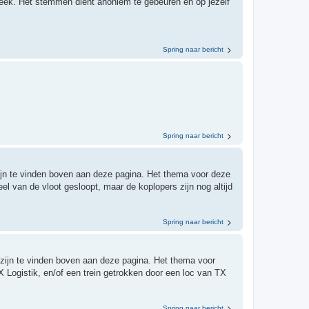
ek. Het stemmen dient anoniem te gebeuren en op jezelf
Spring naar bericht
Spring naar bericht
ijn te vinden boven aan deze pagina. Het thema voor deze
el van de vloot gesloopt, maar de koplopers zijn nog altijd
Spring naar bericht
 zijn te vinden boven aan deze pagina. Het thema voor
 Logistik, en/of een trein getrokken door een loc van TX
Spring naar bericht