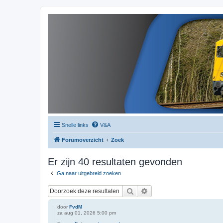
Snelle links
V&A
Forumoverzicht
Zoek
Er zijn 40 resultaten gevonden
Ga naar uitgebreid zoeken
Zoek
Uitgebreid zoeken
door
FvdM
za aug 01, 2026 5:00 pm