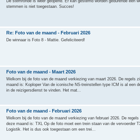
De stemronde is weer geopend. Er kan gestemd worden gedurende een we
stemmen is niet toegestaan. Succes!
Re: Foto van de maand - Februari 2026
De winnaar is Foto 8 - Mattie. Gefeliciteerd!
Foto van de maand - Maart 2026
Welkom bij de foto van de maand verkiezing van maart 2026. De regels z
maand is: Koploper Van de iconische NS-treinstellen type ICM is al een de
in de reizigersdienst te vinden. Het mat...
Foto van de maand - Februari 2026
Welkom bij de foto van de maand verkiezing van februari 2026. De regels
deze maand is: TXL Op de foto moet een trein staan van de vervoerder TX
Logistik. Het is dus ook toegestaan om een trei...