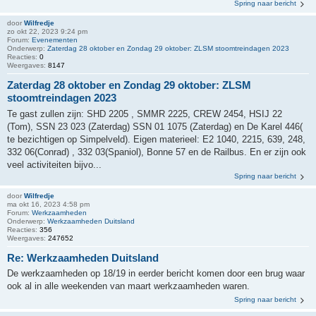
Spring naar bericht
door
Wilfredje
zo okt 22, 2023 9:24 pm
Forum:
Evenementen
Onderwerp:
Zaterdag 28 oktober en Zondag 29 oktober: ZLSM stoomtreindagen 2023
Reacties:
0
Weergaves:
8147
Zaterdag 28 oktober en Zondag 29 oktober: ZLSM
stoomtreindagen 2023
Te gast zullen zijn: SHD 2205 , SMMR 2225, CREW 2454, HSIJ 22
(Tom), SSN 23 023 (Zaterdag) SSN 01 1075 (Zaterdag) en De Karel 446(
te bezichtigen op Simpelveld). Eigen materieel: E2 1040, 2215, 639, 248,
332 06(Conrad) , 332 03(Spaniol), Bonne 57 en de Railbus. En er zijn ook
veel activiteiten bijvo...
Spring naar bericht
door
Wilfredje
ma okt 16, 2023 4:58 pm
Forum:
Werkzaamheden
Onderwerp:
Werkzaamheden Duitsland
Reacties:
356
Weergaves:
247652
Re: Werkzaamheden Duitsland
De werkzaamheden op 18/19 in eerder bericht komen door een brug waar
ook al in alle weekenden van maart werkzaamheden waren.
Spring naar bericht