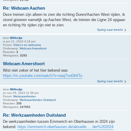
Re: Webcam Aachen
Deze treinen zijn alleen te zien die richting Duren/Aachen West rijden, ik
stond gisteren namelijk op Aachen West, de treinen die Ligne 24 opgaan
en richting Hz rijden zijn niet te zien.
Spring naar bericht
door
Wilfredje
vr jun 21, 2024 4:18 pm
Forum:
Video's en webcams
Onderwerp:
Webcam Amersfoort
Reacties:
3
Weergaves:
3293
Webcam Amersfoort
Wist niet zeker of het hier bekend was
https://m.youtube.com/watch?v=eaqTnoDk6To
Spring naar bericht
door
Wilfredje
zo nov 05, 2023 11:39 pm
Forum:
Werkzaamheden
Onderwerp:
Werkzaamheden Duitsland
Reacties:
356
Weergaves:
247652
Re: Werkzaamheden Duitsland
De werkzaamheden tussen Emmerich en Oberhausen in 2024 zijn
bekend:
https://emmerich-oberhausen.de/aktuelle ... der%202024