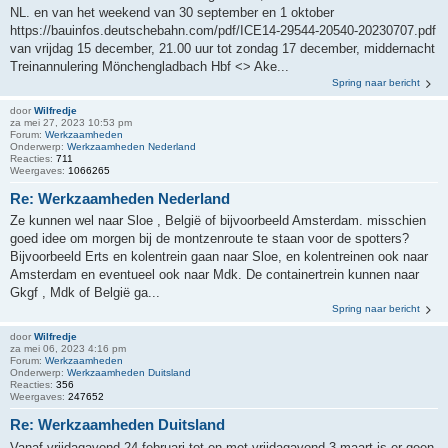
NL. en van het weekend van 30 september en 1 oktober
https://bauinfos.deutschebahn.com/pdf/ICE14-29544-20540-20230707.pdf
van vrijdag 15 december, 21.00 uur tot zondag 17 december, middernacht
Treinannulering Mönchengladbach Hbf <> Ake...
Spring naar bericht
door
Wilfredje
za mei 27, 2023 10:53 pm
Forum:
Werkzaamheden
Onderwerp:
Werkzaamheden Nederland
Reacties:
711
Weergaves:
1066265
Re: Werkzaamheden Nederland
Ze kunnen wel naar Sloe , België of bijvoorbeeld Amsterdam. misschien
goed idee om morgen bij de montzenroute te staan voor de spotters?
Bijvoorbeeld Erts en kolentrein gaan naar Sloe, en kolentreinen ook naar
Amsterdam en eventueel ook naar Mdk. De containertrein kunnen naar
Gkgf , Mdk of België ga...
Spring naar bericht
door
Wilfredje
za mei 06, 2023 4:16 pm
Forum:
Werkzaamheden
Onderwerp:
Werkzaamheden Duitsland
Reacties:
356
Weergaves:
247652
Re: Werkzaamheden Duitsland
Vanaf vrijdagavond 24 februari tot en met vrijdagavond 3 maart is er geen