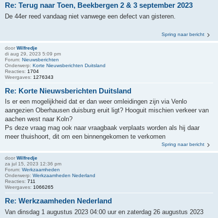
Re: Terug naar Toen, Beekbergen 2 & 3 september 2023
De 44er reed vandaag niet vanwege een defect van gisteren.
Spring naar bericht
door
Wilfredje
di aug 29, 2023 5:09 pm
Forum:
Nieuwsberichten
Onderwerp:
Korte Nieuwsberichten Duitsland
Reacties:
1704
Weergaves:
1276343
Re: Korte Nieuwsberichten Duitsland
Is er een mogelijkheid dat er dan weer omleidingen zijn via Venlo
aangezien Oberhausen duisburg eruit ligt? Hooguit mischien verkeer van
aachen west naar Koln?
Ps deze vraag mag ook naar vraagbaak verplaats worden als hij daar
meer thuishoort, dit om een binnengekomen te verkomen
Spring naar bericht
door
Wilfredje
za jul 15, 2023 12:36 pm
Forum:
Werkzaamheden
Onderwerp:
Werkzaamheden Nederland
Reacties:
711
Weergaves:
1066265
Re: Werkzaamheden Nederland
Van dinsdag 1 augustus 2023 04:00 uur en zaterdag 26 augustus 2023