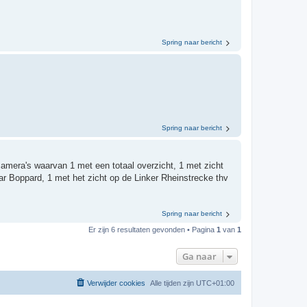
Spring naar bericht
Spring naar bericht
mera's waarvan 1 met een totaal overzicht, 1 met zicht
naar Boppard, 1 met het zicht op de Linker Rheinstrecke thv
Spring naar bericht
Er zijn 6 resultaten gevonden • Pagina
1
van
1
Ga naar
Verwijder cookies
Alle tijden zijn
UTC+01:00