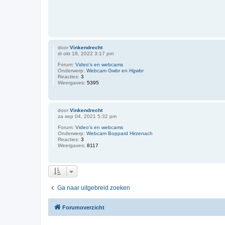
door
Vinkendrecht
di okt 18, 2022 3:17 pm
Forum:
Video's en webcams
Onderwerp:
Webcam Gwbr en Hgwbr
Reacties:
3
Weergaves:
5395
door
Vinkendrecht
za sep 04, 2021 5:32 pm
Forum:
Video's en webcams
Onderwerp:
Webcam Boppard Hirzenach
Reacties:
3
Weergaves:
8117
Ga naar uitgebreid zoeken
Forumoverzicht