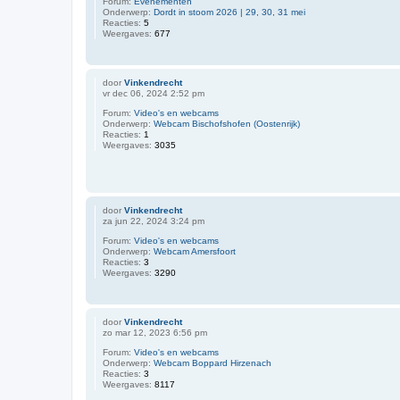
Forum:
Evenementen
Onderwerp:
Dordt in stoom 2026 | 29, 30, 31 mei
Reacties:
5
Weergaves:
677
door
Vinkendrecht
vr dec 06, 2024 2:52 pm
Forum:
Video's en webcams
Onderwerp:
Webcam Bischofshofen (Oostenrijk)
Reacties:
1
Weergaves:
3035
door
Vinkendrecht
za jun 22, 2024 3:24 pm
Forum:
Video's en webcams
Onderwerp:
Webcam Amersfoort
Reacties:
3
Weergaves:
3290
door
Vinkendrecht
zo mar 12, 2023 6:56 pm
Forum:
Video's en webcams
Onderwerp:
Webcam Boppard Hirzenach
Reacties:
3
Weergaves:
8117