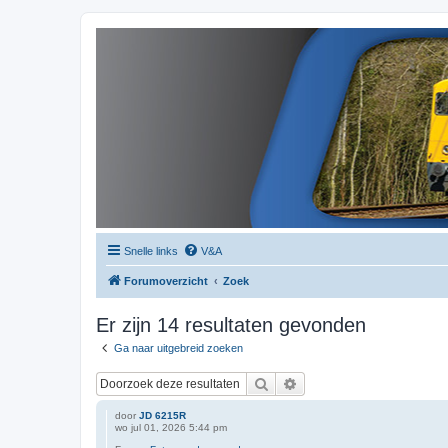
Snelle links
V&A
Forumoverzicht
Zoek
Er zijn 14 resultaten gevonden
Ga naar uitgebreid zoeken
Zoek
Uitgebreid zoeken
door
JD 6215R
wo jul 01, 2026 5:44 pm