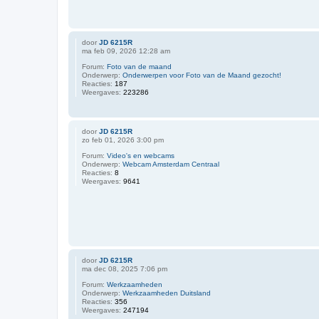
door
JD 6215R
ma feb 09, 2026 12:28 am
Forum:
Foto van de maand
Onderwerp:
Onderwerpen voor Foto van de Maand gezocht!
Reacties:
187
Weergaves:
223286
door
JD 6215R
zo feb 01, 2026 3:00 pm
Forum:
Video's en webcams
Onderwerp:
Webcam Amsterdam Centraal
Reacties:
8
Weergaves:
9641
door
JD 6215R
ma dec 08, 2025 7:06 pm
Forum:
Werkzaamheden
Onderwerp:
Werkzaamheden Duitsland
Reacties:
356
Weergaves:
247194