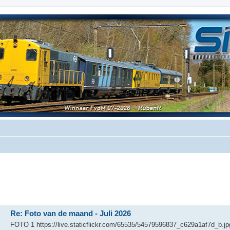
Re: Foto van de maand - Juli 2026
FOTO 1 https://live.staticflickr.com/65535/54579596837_c629a1af7d_b.j