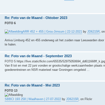
Re: Foto van de Maand - Oktober 2023
FOTO 6
ARR 452 + 455 | Grou-Jirnsum | 22-12-2021
by
JD6215R
, on
Arriva Limburg 452 en 455 onderweg uit het zuiden naar Leeuwarden doo
te halen.
Re: Foto van de Maand - September 2023
FOTO 5 https://live.staticflickr.com/65535/52975050694_dd611668ff_k.jpg
Van 8 tot en met 22 juni vonden er grootschalige werkzaamheden plaats
goederentreinen en NSR materieel naar Groningen omgeleid ...
Re: Foto van de Maand - Mei 2023
FOTO 13
SBBCI 193 258 | Waalhaven | 27-07-2022
by
JD6215R
, on Flickr