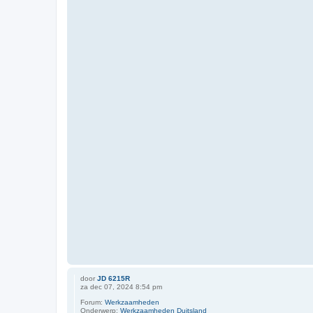
door
JD 6215R
za dec 07, 2024 8:54 pm
Forum:
Werkzaamheden
Onderwerp:
Werkzaamheden Duitsland