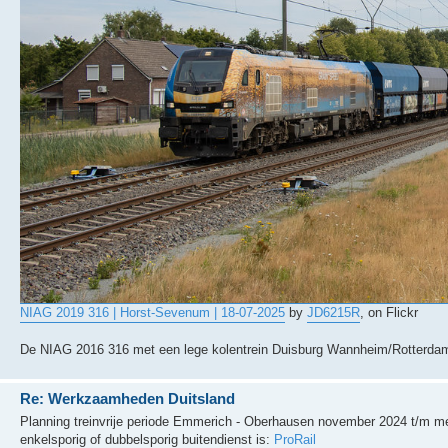
NIAG 2019 316 | Horst-Sevenum | 18-07-2025
by
JD6215R
, on Flickr
De NIAG 2016 316 met een lege kolentrein Duisburg Wannheim/Rotterda
Re: Werkzaamheden Duitsland
Planning treinvrije periode Emmerich - Oberhausen november 2024 t/m mei
enkelsporig of dubbelsporig buitendienst is:
ProRail