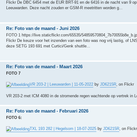
Flickr De DBC 6454 met de EUR BRT-91 en de 6416 in de nacht van 9 op 1
Leeuwarden. Deze nacht zouden er GSM-R meetritten worden g...
Re: Foto van de maand - Juni 2026
FOTO 1 https://live.staticflickr.com/65535/54859570804_7b70055b8e_b.j
Flickr De keuze voor het inzenden van een foto was nog vrij lastig, of L
deze SETG 193 691 met Curtici/Genk shuttle...
Re: Foto van de maand - Maart 2026
FOTO 7
VR 203-2 | Leeuwarden | 11-05-2022
by
JD6215R
, on Flickr
VR 203-2 met ICM 4080 in de stromende regen wachtende op vertrek in 
Re: Foto van de maand - Februari 2026
FOTO 6:
TXL 193 282 | Hegelsom | 18-07-2025
by
JD6215R
, on Flick