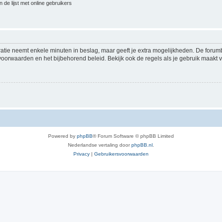
 de lijst met online gebruikers
ratie neemt enkele minuten in beslag, maar geeft je extra mogelijkheden. De foru
voorwaarden en het bijbehorend beleid. Bekijk ook de regels als je gebruik maakt v
Powered by
phpBB
® Forum Software © phpBB Limited
Nederlandse vertaling door
phpBB.nl
.
Privacy
|
Gebruikersvoorwaarden