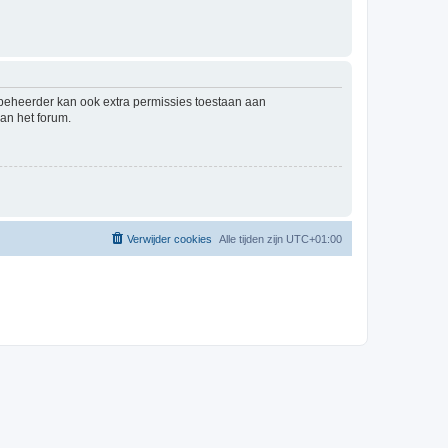
mbeheerder kan ook extra permissies toestaan aan
an het forum.
Verwijder cookies
Alle tijden zijn
UTC+01:00