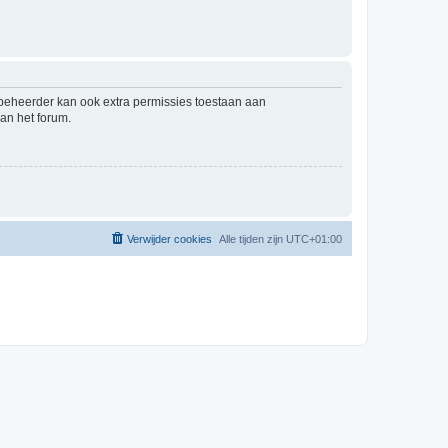
mbeheerder kan ook extra permissies toestaan aan
an het forum.
Verwijder cookies
Alle tijden zijn
UTC+01:00