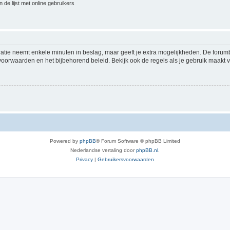
 de lijst met online gebruikers
ratie neemt enkele minuten in beslag, maar geeft je extra mogelijkheden. De foru
voorwaarden en het bijbehorend beleid. Bekijk ook de regels als je gebruik maakt v
Powered by
phpBB
® Forum Software © phpBB Limited
Nederlandse vertaling door
phpBB.nl
.
Privacy
|
Gebruikersvoorwaarden