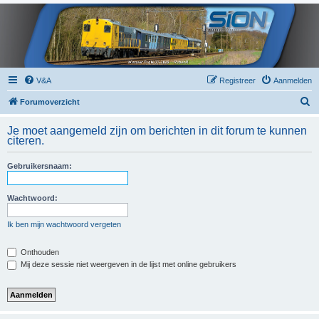
V&A
Registreer
Aanmelden
Z
Forumoverzicht
o
Je moet aangemeld zijn om berichten in dit forum te kunnen
e
citeren.
k
Gebruikersnaam:
Wachtwoord:
Ik ben mijn wachtwoord vergeten
Onthouden
Mij deze sessie niet weergeven in de lijst met online gebruikers