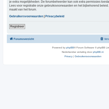
je extra mogelijkheden. De forumbeheerder kan ook extra permissies toest
Lees voor registratie onze gebruiksvoorwaarden en het bijbehorend beleid. 
maakt van het forum.
Gebruikersvoorwaarden
|
Privacybeleid
Registreer
Forumoverzicht
Verw
Powered by
phpBB
® Forum Software © phpBB Lim
Nederlandse vertaling door
phpBB.nl
.
Privacy
|
Gebruikersvoorwaarden