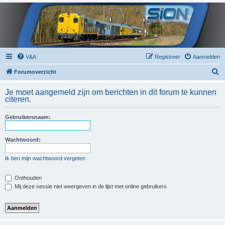
V&A
Registreer
Aanmelden
Z
Forumoverzicht
o
Je moet aangemeld zijn om berichten in dit forum te kunnen
e
citeren.
k
Gebruikersnaam:
Wachtwoord:
Ik ben mijn wachtwoord vergeten
Onthouden
Mij deze sessie niet weergeven in de lijst met online gebruikers