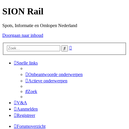
SION Rail
Spots, Informatie en Omlopen Nederland
Doorgaan naar inhoud
Uitgebreid
Zoek
zoeken
Snelle links
Onbeantwoorde onderwerpen
Actieve onderwerpen
Zoek
V&A
Aanmelden
Registreer
Forumoverzicht