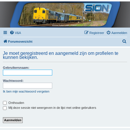
V&A
Registreer
Aanmelden
Z
Forumoverzicht
o
Je moet geregistreerd en aangemeld zijn om profielen te
e
kunnen bekijken.
k
Gebruikersnaam:
Wachtwoord:
Ik ben mijn wachtwoord vergeten
Onthouden
Mij deze sessie niet weergeven in de lijst met online gebruikers