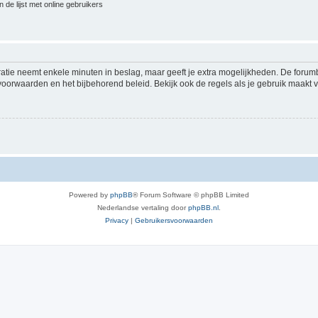
 de lijst met online gebruikers
ratie neemt enkele minuten in beslag, maar geeft je extra mogelijkheden. De foru
voorwaarden en het bijbehorend beleid. Bekijk ook de regels als je gebruik maakt v
Powered by
phpBB
® Forum Software © phpBB Limited
Nederlandse vertaling door
phpBB.nl
.
Privacy
|
Gebruikersvoorwaarden