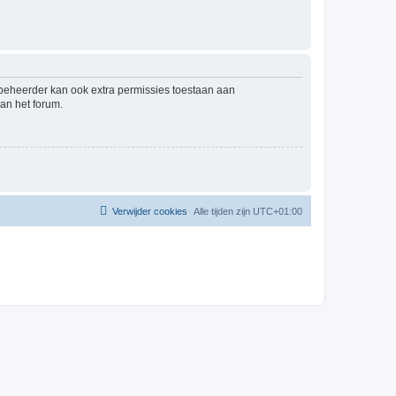
mbeheerder kan ook extra permissies toestaan aan
an het forum.
Verwijder cookies
Alle tijden zijn
UTC+01:00