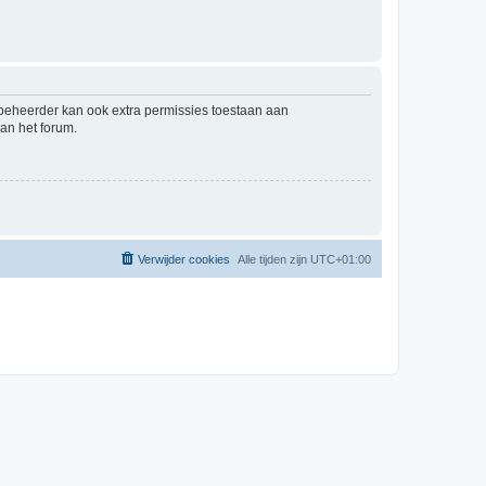
mbeheerder kan ook extra permissies toestaan aan
an het forum.
Verwijder cookies
Alle tijden zijn
UTC+01:00