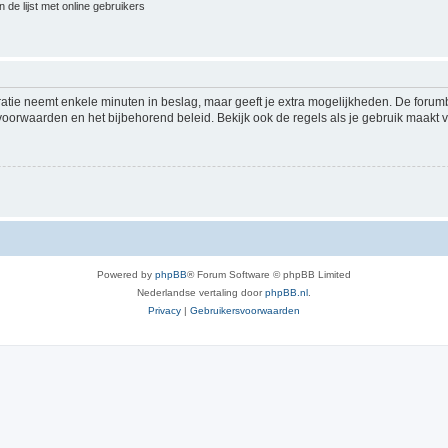
 de lijst met online gebruikers
ratie neemt enkele minuten in beslag, maar geeft je extra mogelijkheden. De foru
voorwaarden en het bijbehorend beleid. Bekijk ook de regels als je gebruik maakt v
Powered by
phpBB
® Forum Software © phpBB Limited
Nederlandse vertaling door
phpBB.nl
.
Privacy
|
Gebruikersvoorwaarden