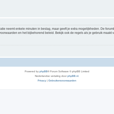
ratie neemt enkele minuten in beslag, maar geeft je extra mogelijkheden. De foru
voorwaarden en het bijbehorend beleid. Bekijk ook de regels als je gebruik maakt v
Powered by
phpBB
® Forum Software © phpBB Limited
Nederlandse vertaling door
phpBB.nl
.
Privacy
|
Gebruikersvoorwaarden