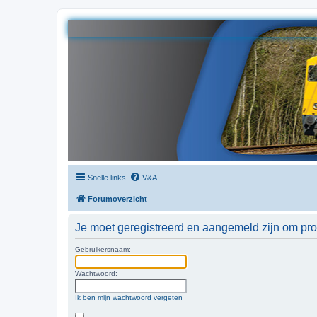
Snelle links
V&A
Forumoverzicht
Je moet geregistreerd en aangemeld zijn om prof
Gebruikersnaam:
Wachtwoord:
Ik ben mijn wachtwoord vergeten