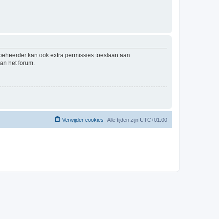
mbeheerder kan ook extra permissies toestaan aan
an het forum.
Verwijder cookies
Alle tijden zijn
UTC+01:00