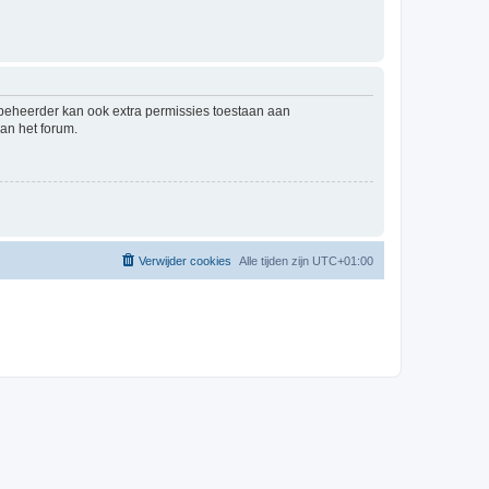
mbeheerder kan ook extra permissies toestaan aan
an het forum.
Verwijder cookies
Alle tijden zijn
UTC+01:00