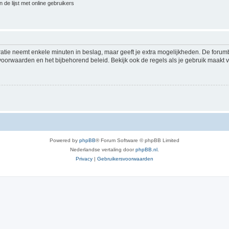
 de lijst met online gebruikers
ratie neemt enkele minuten in beslag, maar geeft je extra mogelijkheden. De foru
voorwaarden en het bijbehorend beleid. Bekijk ook de regels als je gebruik maakt v
Powered by
phpBB
® Forum Software © phpBB Limited
Nederlandse vertaling door
phpBB.nl
.
Privacy
|
Gebruikersvoorwaarden