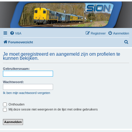
V&A
Registreer
Aanmelden
Z
Forumoverzicht
o
Je moet geregistreerd en aangemeld zijn om profielen te
e
kunnen bekijken.
k
Gebruikersnaam:
Wachtwoord:
Ik ben mijn wachtwoord vergeten
Onthouden
Mij deze sessie niet weergeven in de lijst met online gebruikers