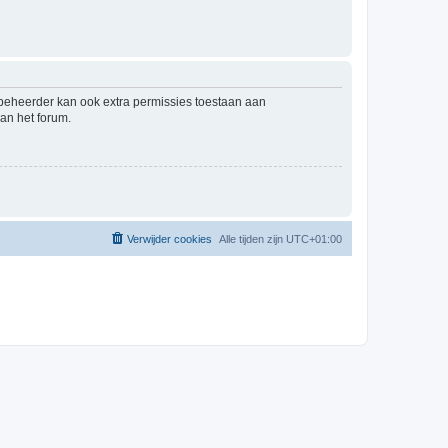
mbeheerder kan ook extra permissies toestaan aan
an het forum.
Verwijder cookies
Alle tijden zijn
UTC+01:00