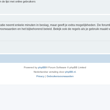
 de lijst met online gebruikers
ratie neemt enkele minuten in beslag, maar geeft je extra mogelijkheden. De foru
voorwaarden en het bijbehorend beleid. Bekijk ook de regels als je gebruik maakt v
Powered by
phpBB
® Forum Software © phpBB Limited
Nederlandse vertaling door
phpBB.nl
.
Privacy
|
Gebruikersvoorwaarden