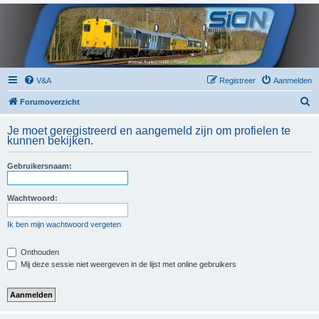
V&A
Registreer
Aanmelden
Z
Forumoverzicht
o
Je moet geregistreerd en aangemeld zijn om profielen te
e
kunnen bekijken.
k
Gebruikersnaam:
Wachtwoord:
Ik ben mijn wachtwoord vergeten
Onthouden
Mij deze sessie niet weergeven in de lijst met online gebruikers