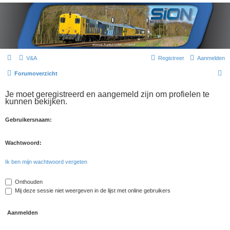
V&A
Registreer
Aanmelden
Z
Forumoverzicht
o
Je moet geregistreerd en aangemeld zijn om profielen te
e
kunnen bekijken.
k
Gebruikersnaam:
Wachtwoord:
Ik ben mijn wachtwoord vergeten
Onthouden
Mij deze sessie niet weergeven in de lijst met online gebruikers