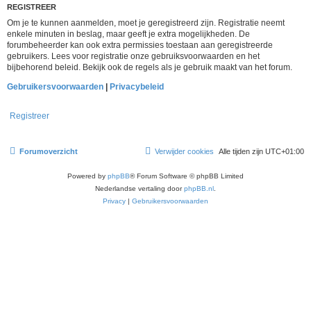
REGISTREER
Om je te kunnen aanmelden, moet je geregistreerd zijn. Registratie neemt
enkele minuten in beslag, maar geeft je extra mogelijkheden. De
forumbeheerder kan ook extra permissies toestaan aan geregistreerde
gebruikers. Lees voor registratie onze gebruiksvoorwaarden en het
bijbehorend beleid. Bekijk ook de regels als je gebruik maakt van het forum.
Gebruikersvoorwaarden
|
Privacybeleid
Registreer
Forumoverzicht
Verwijder cookies
Alle tijden zijn
UTC+01:00
Powered by
phpBB
® Forum Software © phpBB Limited
Nederlandse vertaling door
phpBB.nl
.
Privacy
|
Gebruikersvoorwaarden