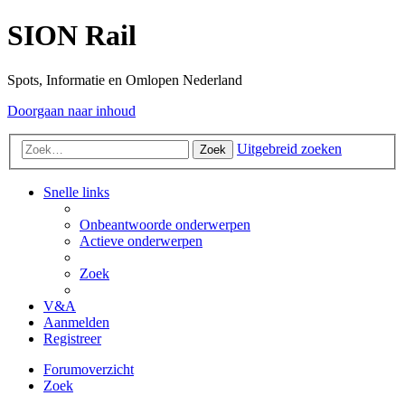
SION Rail
Spots, Informatie en Omlopen Nederland
Doorgaan naar inhoud
Uitgebreid zoeken
Zoek
Snelle links
Onbeantwoorde onderwerpen
Actieve onderwerpen
Zoek
V&A
Aanmelden
Registreer
Forumoverzicht
Zoek