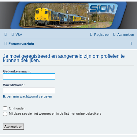
V&A
Registreer
Aanmelden
Z
Forumoverzicht
o
Je moet geregistreerd en aangemeld zijn om profielen te
e
kunnen bekijken.
k
Gebruikersnaam:
Wachtwoord:
Ik ben mijn wachtwoord vergeten
Onthouden
Mij deze sessie niet weergeven in de lijst met online gebruikers