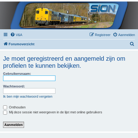
V&A
Registreer
Aanmelden
Z
Forumoverzicht
o
Je moet geregistreerd en aangemeld zijn om
e
profielen te kunnen bekijken.
k
Gebruikersnaam:
Wachtwoord:
Ik ben mijn wachtwoord vergeten
Onthouden
Mij deze sessie niet weergeven in de lijst met online gebruikers