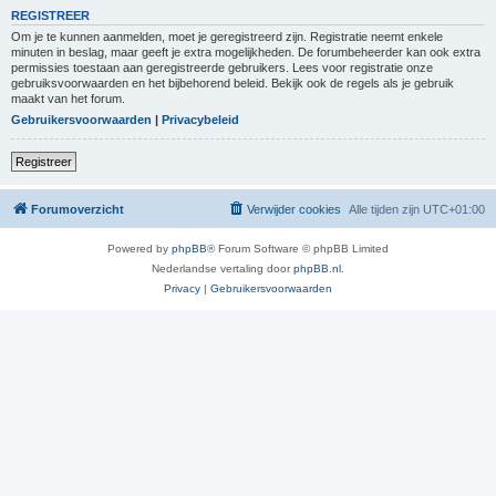
REGISTREER
Om je te kunnen aanmelden, moet je geregistreerd zijn. Registratie neemt enkele
minuten in beslag, maar geeft je extra mogelijkheden. De forumbeheerder kan ook extra
permissies toestaan aan geregistreerde gebruikers. Lees voor registratie onze
gebruiksvoorwaarden en het bijbehorend beleid. Bekijk ook de regels als je gebruik
maakt van het forum.
Gebruikersvoorwaarden
|
Privacybeleid
Registreer
Forumoverzicht
Verwijder cookies
Alle tijden zijn
UTC+01:00
Powered by
phpBB
® Forum Software © phpBB Limited
Nederlandse vertaling door
phpBB.nl
.
Privacy
|
Gebruikersvoorwaarden