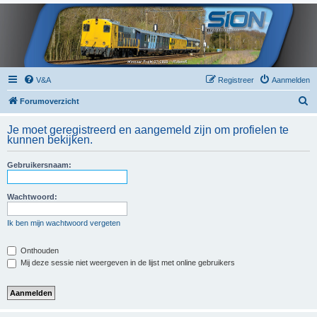
V&A
Registreer
Aanmelden
Z
Forumoverzicht
o
Je moet geregistreerd en aangemeld zijn om profielen te
e
kunnen bekijken.
k
Gebruikersnaam:
Wachtwoord:
Ik ben mijn wachtwoord vergeten
Onthouden
Mij deze sessie niet weergeven in de lijst met online gebruikers