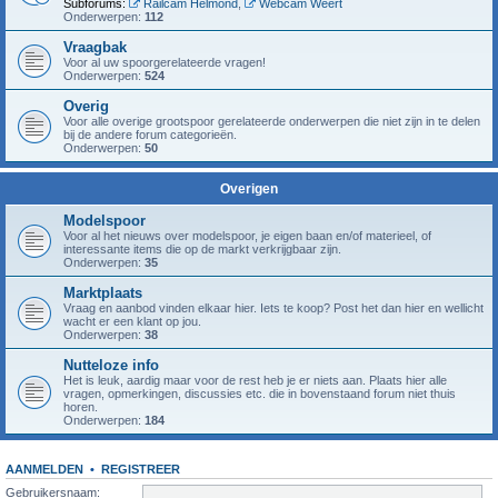
Subforums:
Railcam Helmond
,
Webcam Weert
Onderwerpen:
112
Vraagbak
Voor al uw spoorgerelateerde vragen!
Onderwerpen:
524
Overig
Voor alle overige grootspoor gerelateerde onderwerpen die niet zijn in te delen
bij de andere forum categorieën.
Onderwerpen:
50
Overigen
Modelspoor
Voor al het nieuws over modelspoor, je eigen baan en/of materieel, of
interessante items die op de markt verkrijgbaar zijn.
Onderwerpen:
35
Marktplaats
Vraag en aanbod vinden elkaar hier. Iets te koop? Post het dan hier en wellicht
wacht er een klant op jou.
Onderwerpen:
38
Nutteloze info
Het is leuk, aardig maar voor de rest heb je er niets aan. Plaats hier alle
vragen, opmerkingen, discussies etc. die in bovenstaand forum niet thuis
horen.
Onderwerpen:
184
AANMELDEN
•
REGISTREER
Gebruikersnaam: