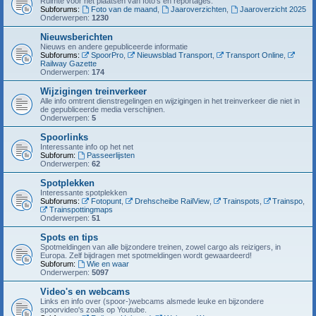
Ruimte voor het plaatsen van foto's en reportages.
Subforums:
Foto van de maand
,
Jaaroverzichten
,
Jaaroverzicht 2025
Onderwerpen:
1230
Nieuwsberichten
Nieuws en andere gepubliceerde informatie
Subforums:
SpoorPro
,
Nieuwsblad Transport
,
Transport Online
,
Railway Gazette
Onderwerpen:
174
Wijzigingen treinverkeer
Alle info omtrent dienstregelingen en wijzigingen in het treinverkeer die niet in
de gepubliceerde media verschijnen.
Onderwerpen:
5
Spoorlinks
Interessante info op het net
Subforum:
Passeerlijsten
Onderwerpen:
62
Spotplekken
Interessante spotplekken
Subforums:
Fotopunt
,
Drehscheibe RailView
,
Trainspots
,
Trainspo
,
Trainspottingmaps
Onderwerpen:
51
Spots en tips
Spotmeldingen van alle bijzondere treinen, zowel cargo als reizigers, in
Europa. Zelf bijdragen met spotmeldingen wordt gewaardeerd!
Subforum:
Wie en waar
Onderwerpen:
5097
Video's en webcams
Links en info over (spoor-)webcams alsmede leuke en bijzondere
spoorvideo's zoals op Youtube.