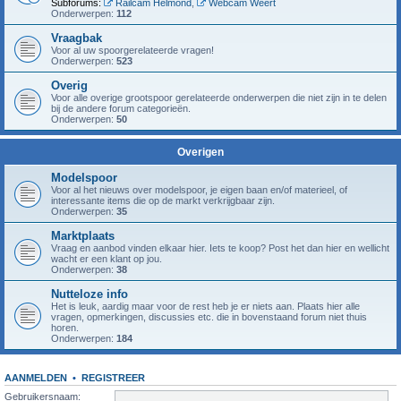
Subforums:
Railcam Helmond
,
Webcam Weert
Onderwerpen:
112
Vraagbak
Voor al uw spoorgerelateerde vragen!
Onderwerpen:
523
Overig
Voor alle overige grootspoor gerelateerde onderwerpen die niet zijn in te delen
bij de andere forum categorieën.
Onderwerpen:
50
Overigen
Modelspoor
Voor al het nieuws over modelspoor, je eigen baan en/of materieel, of
interessante items die op de markt verkrijgbaar zijn.
Onderwerpen:
35
Marktplaats
Vraag en aanbod vinden elkaar hier. Iets te koop? Post het dan hier en wellicht
wacht er een klant op jou.
Onderwerpen:
38
Nutteloze info
Het is leuk, aardig maar voor de rest heb je er niets aan. Plaats hier alle
vragen, opmerkingen, discussies etc. die in bovenstaand forum niet thuis
horen.
Onderwerpen:
184
AANMELDEN
•
REGISTREER
Gebruikersnaam: