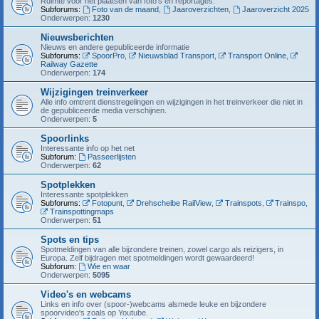
Ruimte voor het plaatsen van foto's en reportages.
Subforums:
Foto van de maand
,
Jaaroverzichten
,
Jaaroverzicht 2025
Onderwerpen:
1230
Nieuwsberichten
Nieuws en andere gepubliceerde informatie
Subforums:
SpoorPro
,
Nieuwsblad Transport
,
Transport Online
,
Railway Gazette
Onderwerpen:
174
Wijzigingen treinverkeer
Alle info omtrent dienstregelingen en wijzigingen in het treinverkeer die niet in
de gepubliceerde media verschijnen.
Onderwerpen:
5
Spoorlinks
Interessante info op het net
Subforum:
Passeerlijsten
Onderwerpen:
62
Spotplekken
Interessante spotplekken
Subforums:
Fotopunt
,
Drehscheibe RailView
,
Trainspots
,
Trainspo
,
Trainspottingmaps
Onderwerpen:
51
Spots en tips
Spotmeldingen van alle bijzondere treinen, zowel cargo als reizigers, in
Europa. Zelf bijdragen met spotmeldingen wordt gewaardeerd!
Subforum:
Wie en waar
Onderwerpen:
5095
Video's en webcams
Links en info over (spoor-)webcams alsmede leuke en bijzondere
spoorvideo's zoals op Youtube.