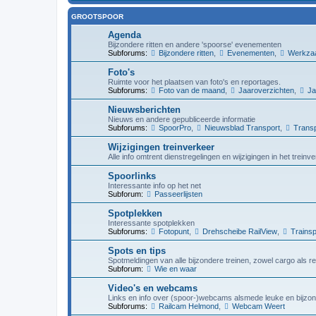
GROOTSPOOR
Agenda
Bijzondere ritten en andere 'spoorse' evenementen
Subforums:
Bijzondere ritten
,
Evenementen
,
Werkza
Foto's
Ruimte voor het plaatsen van foto's en reportages.
Subforums:
Foto van de maand
,
Jaaroverzichten
,
Ja
Nieuwsberichten
Nieuws en andere gepubliceerde informatie
Subforums:
SpoorPro
,
Nieuwsblad Transport
,
Transp
Wijzigingen treinverkeer
Alle info omtrent dienstregelingen en wijzigingen in het trein
Spoorlinks
Interessante info op het net
Subforum:
Passeerlijsten
Spotplekken
Interessante spotplekken
Subforums:
Fotopunt
,
Drehscheibe RailView
,
Trainsp
Spots en tips
Spotmeldingen van alle bijzondere treinen, zowel cargo als r
Subforum:
Wie en waar
Video's en webcams
Links en info over (spoor-)webcams alsmede leuke en bijzon
Subforums:
Railcam Helmond
,
Webcam Weert