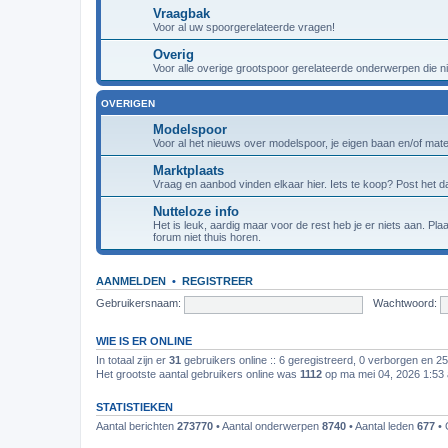
Vraagbak
Voor al uw spoorgerelateerde vragen!
Overig
Voor alle overige grootspoor gerelateerde onderwerpen die nie
OVERIGEN
Modelspoor
Voor al het nieuws over modelspoor, je eigen baan en/of materi
Marktplaats
Vraag en aanbod vinden elkaar hier. Iets te koop? Post het da
Nutteloze info
Het is leuk, aardig maar voor de rest heb je er niets aan. Pl
forum niet thuis horen.
AANMELDEN
•
REGISTREER
Gebruikersnaam:
Wachtwoord:
WIE IS ER ONLINE
In totaal zijn er
31
gebruikers online :: 6 geregistreerd, 0 verborgen en 2
Het grootste aantal gebruikers online was
1112
op ma mei 04, 2026 1:53
STATISTIEKEN
Aantal berichten
273770
• Aantal onderwerpen
8740
• Aantal leden
677
• 