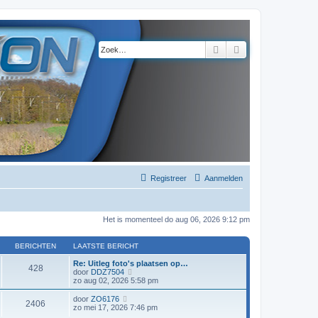
Zoek
Uitgebreid zoeke
Registreer
Aanmelden
Het is momenteel do aug 06, 2026 9:12 pm
BERICHTEN
LAATSTE BERICHT
Re: Uitleg foto's plaatsen op…
428
B
door
DDZ7504
e
zo aug 02, 2026 5:58 pm
k
i
B
door
ZO6176
2406
j
e
zo mei 17, 2026 7:46 pm
k
k