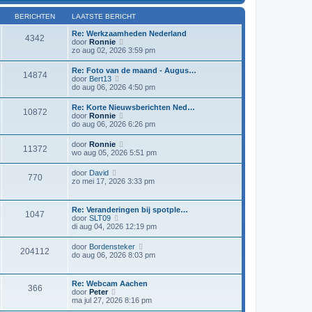
l
i
a
j
BERICHTEN
LAATSTE BERICHT
a
k
t
l
Re: Werkzaamheden Nederland
4342
s
a
B
door
Ronnie
t
a
e
zo aug 02, 2026 3:59 pm
e
t
k
b
s
i
Re: Foto van de maand - Augus…
e
t
14874
j
B
door
Bert13
r
e
k
e
do aug 06, 2026 4:50 pm
i
b
l
k
c
e
a
i
h
r
Re: Korte Nieuwsberichten Ned…
a
10872
j
t
i
B
door
Ronnie
t
k
c
e
do aug 06, 2026 6:26 pm
s
l
h
k
t
a
t
i
e
B
door
Ronnie
a
11372
j
b
e
wo aug 05, 2026 5:51 pm
t
k
e
k
s
l
r
i
t
B
door
David
a
i
770
j
e
e
zo mei 17, 2026 3:33 pm
a
c
k
b
k
t
h
l
e
i
s
t
a
r
j
t
Re: Veranderingen bij spotple…
a
i
1047
k
e
B
door
SLT09
t
c
l
b
e
di aug 04, 2026 12:19 pm
s
h
a
e
k
t
t
a
r
i
e
B
door
Bordensteker
t
i
204112
j
b
e
do aug 06, 2026 8:03 pm
s
c
k
e
k
t
h
l
r
i
e
t
a
i
j
b
Re: Webcam Aachen
a
c
366
k
e
B
door
Peter
t
h
l
r
e
ma jul 27, 2026 8:16 pm
s
t
a
i
k
t