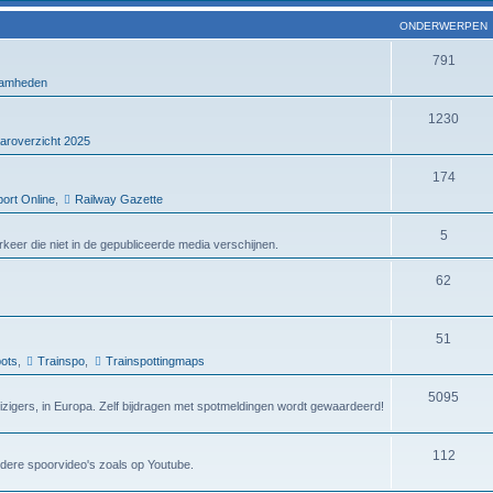
ONDERWERPEN
791
amheden
1230
aroverzicht 2025
174
ort Online
,
Railway Gazette
5
verkeer die niet in de gepubliceerde media verschijnen.
62
51
ots
,
Trainspo
,
Trainspottingmaps
5095
eizigers, in Europa. Zelf bijdragen met spotmeldingen wordt gewaardeerd!
112
dere spoorvideo's zoals op Youtube.