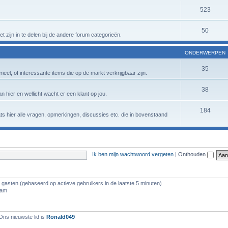
523
50
t zijn in te delen bij de andere forum categorieën.
ONDERWERPEN
35
eel, of interessante items die op de markt verkrijgbaar zijn.
38
n hier en wellicht wacht er een klant op jou.
184
aats hier alle vragen, opmerkingen, discussies etc. die in bovenstaand
Ik ben mijn wachtwoord vergeten
|
Onthouden
5 gasten (gebaseerd op actieve gebruikers in de laatste 5 minuten)
 am
Ons nieuwste lid is
Ronald049